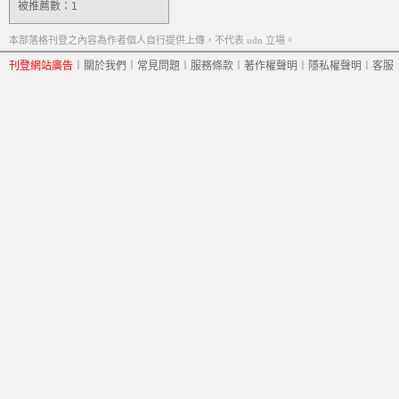
被推薦數：
1
本部落格刊登之內容為作者個人自行提供上傳，不代表 udn 立場。
刊登網站廣告
︱
關於我們
︱
常見問題
︱
服務條款
︱
著作權聲明
︱
隱私權聲明
︱
客服