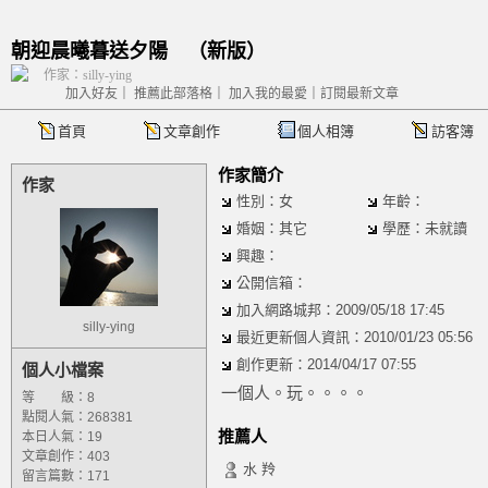
朝迎晨曦暮送夕陽
（
新版
）
作家：silly-ying
加入好友
｜
推薦此部落格
｜
加入我的最愛
｜
訂閱最新文章
首頁
文章創作
個人相簿
訪客簿
作家簡介
作家
性別：女
年齡：
婚姻：其它
學歷：未就讀
興趣：
公開信箱：
加入網路城邦：2009/05/18 17:45
silly-ying
最近更新個人資訊：2010/01/23 05:56
創作更新：2014/04/17 07:55
個人小檔案
一個人。玩。。。。
等 級：8
點閱人氣：268381
推薦人
本日人氣：19
文章創作：403
水 羚
留言篇數：171