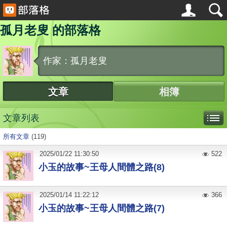
孤月老叟 的部落格
作家：孤月老叟
文章
相簿
文章列表
所有文章
(119)
2025
/
01
/
22
11:30:50
522
小玉的故事~王母人間體之路(8)
2025
/
01
/
14
11:22:12
366
小玉的故事~王母人間體之路(7)