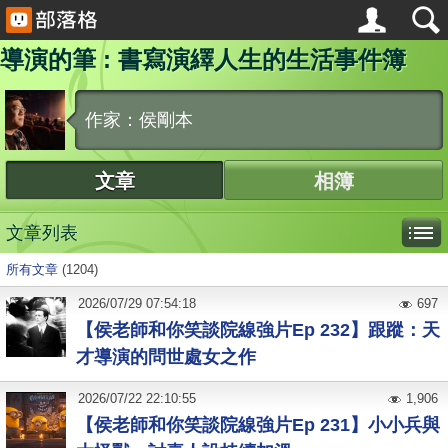
導演的筆 : 書寫演繹人生的生活事件簿
作家：侯剛本
文章
相簿
文章列表
所有文章
(1204)
2026
/
07
/
29
07:54:18
697
【侯老師和你笑談院線強片Ep 232】跟蹤：天
才導演的問世處女之作
2026
/
07
/
22
22:10:55
1,906
【侯老師和你笑談院線強片Ep 231】小小兵與