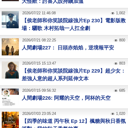
大怪獸：討喜人設持續加溫
2026
/
07
/
22
11:46:08
1,002
【侯老師和你笑談院線強片Ep 230】電影版教
場：驪歌 木村拓哉一人扛全劇
2026
/
07
/
21
08:22:25
800
人間劇場227： 日頭赤焰焰，逆境報平安
2026
/
07
/
15
15:13:47
803
【侯老師和你笑談院線強片Ep 229】超少女：
差強人意的超人系列延伸文本
2026
/
07
/
15
09:56:32
685
人間劇場226: 阿耀的天空，阿杯的天空
2026
/
07
/
03
23:05:24
1,020
【四季的味道 丙午秋 Ep 12】楓糖與秋日香氛