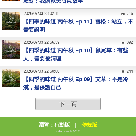
派對：我的秋天香氣故事
2026
/
07
/
03
23:02:18
716
【四季的味道 丙午秋 Ep 11】雪松：站立，不
需要證明
2026
/
07
/
03
22:56:39
392
【四季的味道 丙午秋 Ep 10】鼠尾草：有些
人，需要被清理
2026
/
07
/
03
22:50:00
244
【四季的味道 丙午秋 Ep 09】艾草：不是冷
漠，是保護自己
下一頁
瀏覽：
行動版
|
傳統版
udn.com © 2012