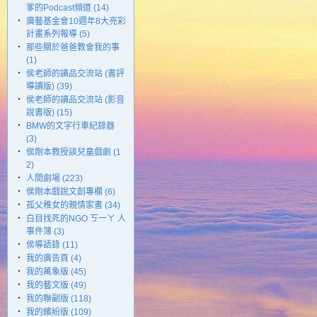
爹的Podcast頻道 (14)
‧
廣藝基金會10週年8大亮彩
計畫系列報導 (5)
‧
那些關於爸爸教會我的事
(1)
‧
侯老師的讀品交流站 (書評
導讀版) (39)
‧
侯老師的讀品交流站 (影音
說書版) (15)
‧
BMW的文字行車紀錄器
(3)
‧
侯剛本教授談兒童戲劇 (1
2)
‧
人間劇場 (223)
‧
侯剛本戲說文創專欄 (6)
‧
孤父稚女的親情家書 (34)
‧
白目找死的NGO ㄎ一ㄚ 人
事件簿 (3)
‧
侯導語錄 (11)
‧
我的廣告頁 (4)
‧
我的萬象版 (45)
‧
我的藝文版 (49)
‧
我的聯副版 (118)
‧
我的繽紛版 (109)