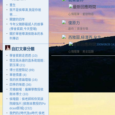
‧
重生
2009/08/04 22
‧
我不是侯導演,我是你爸
心情隨筆
｜
愛戀物語
爸......
‧
關鍵的四年
復原力
‧
今年父親節最感人的故事
(學會貧窮,今天登場)
創作
｜
浪漫言情
‧
關於單爸導演侯剛本的系
西雅圖,紐澤西,台北........
列專訪
2009/08/26 14
自訂文章分類
心情隨筆
｜
男女話題
‧
學會貧窮走透透 (10)
‧
懷念我永遠的直系乾姐姐 :
劉玉璞 (21)
‧
博士班歷險記 (89)
‧
單爸情書 (4)
‧
我的民意論壇版 (16)
‧
四季的味道 (36)
‧
芳療劇場：魔藥學教授侯
剛本博士 (10)
‧
侯哩戲：侯老師和你笑談
院線強片 [侯剛本教授的Po
dcast影城] (232)
‧
我們的Z時代及α時代 侯老