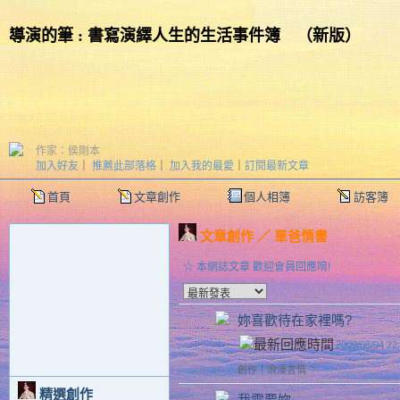
導演的筆 : 書寫演繹人生的生活事件簿
（
新版
）
作家：侯剛本
加入好友
｜
推薦此部落格
｜
加入我的最愛
｜
訂閱最新文章
首頁
文章創作
個人相簿
訪客簿
文章創作
／
單爸情書
☆ 本網誌文章 歡迎會員回應唷!
妳喜歡待在家裡嗎?
2009/08/04 22
創作
｜
浪漫言情
精選創作
我需要妳