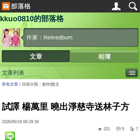
kkuo0810的部落格
作家：Retiredbum
文章
相簿
文章列表
所有文章
/
目前分類：創作|散文
試譯 楊萬里 曉出淨慈寺送林子方
2026
/
05
/
19
09:29:34
321
0
7