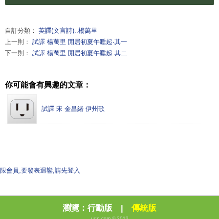
自訂分類：
英譯(文言詩)..楊萬里
上一則：
試譯 楊萬里 閒居初夏午睡起·其一
下一則：
試譯 楊萬里 閒居初夏午睡起 其二
你可能會有興趣的文章：
試譯 宋 金昌緒 伊州歌
限會員,要發表迴響,請先登入
瀏覽：
行動版
|
傳統版
udn.com © 2012