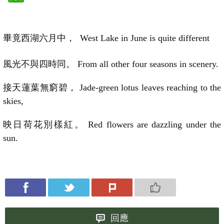
畢竟西湖六月中
，
West Lake in June is quite different
風光不與四時同。 From all other four seasons in scenery.
接天蓮葉無窮碧， Jade-green lotus leaves reaching to the
skies,
映日荷花別樣紅。 Red flowers are dazzling under the
sun.
回應