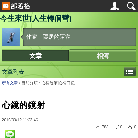
今生來世(人生轉個彎)
作家：隱居的陌客
文章
相簿
文章列表
所有文章
/
目前分類：心情隨筆|心情日記
心鏡的鏡射
2016
/
09
/
12
11:23:46
788
0
0