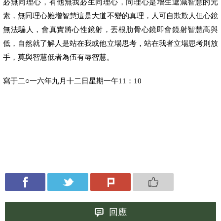
必無同理心，有他無我必生同理心，同理心是增生遞減智慧的元
素，無同理心難增智慧這是大道不變的真理，人可自欺欺人但心鏡
無法騙人，會真實將心性鏡射，丟根肋骨心鏡即會鏡射智慧高與
低，自然就了解人是站在我或他立場思考，站在我者立場思考則放
手，莫與智慧低者為伍有辱智慧。
寫于二○一六年九月十二日星期一午
11
：
10
回應