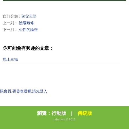
自訂分類：
師父天語
上一則：
陰陽難修
下一則：
心性的論證
你可能會有興趣的文章：
馬上幸福
限會員,要發表迴響,請先登入
瀏覽：
行動版
|
傳統版
udn.com © 2012