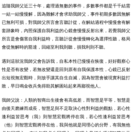
追隨我師父近三十年，處理過無數的事件，多數事件都是千千結需
一結一結慢慢解，因為難解才會求助我師父，事件初期多數因無解
已無利可損，對我師父所言會言聽計從，在解結過程中慢慢會有解
套跡象時，內照保護自我利益的心鏡會慢慢反射出來，若覺我師父
所言是會傷害自我利益時，言聽計從會慢慢轉化為選擇性聽，格局
會從無解時的豁達，回縮至利我則聽，損我利則不聽。
遇到這狀況我師父會告訴我，自私本性已慢慢在恢復，好好觀察心
性是否有改變，若無改變還是回到原有自我保護本性，心鏡已反射
出短視無宏觀時，則放手讓其自生自滅，因為智慧會被現實利益打
敗，早日鳴金收兵免得助其解困站起來再鄙視他人。
我師父說：人類的智商出生後會有高低差，而智慧是平等，智慧是
由後天磨練而成長，智慧足與不足取決心性對利益的觀點，若心性
逢利益皆思考（我）則智慧宏觀將停在我，若心性逢利益皆思考
（他）則智慧宏觀將停在他，我與他就是同理心的分野，有我無他