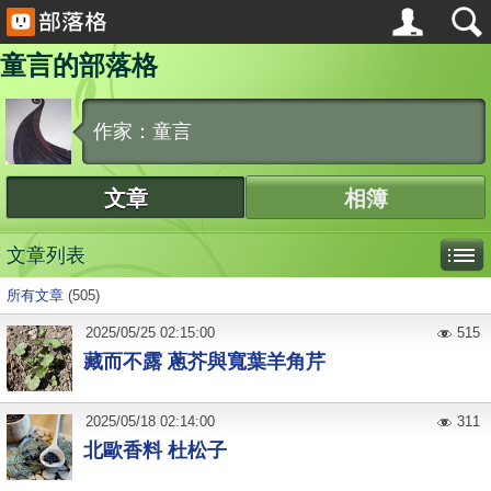
童言的部落格
作家：童言
文章
相簿
文章列表
所有文章
(505)
2025
/
05
/
25
02:15:00
515
藏而不露 蔥芥與寬葉羊角芹
2025
/
05
/
18
02:14:00
311
北歐香料 杜松子