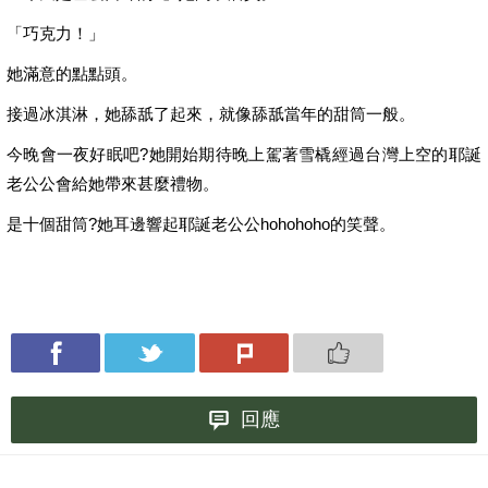
「巧克力！」
她滿意的點點頭。
接過冰淇淋，她舔舐了起來，就像舔舐當年的甜筒一般。
今晚會一夜好眠吧?她開始期待晚上駕著雪橇經過台灣上空的耶誕
老公公會給她帶來甚麼禮物。
是十個甜筒?她耳邊響起耶誕老公公hohohoho的笑聲。
回應