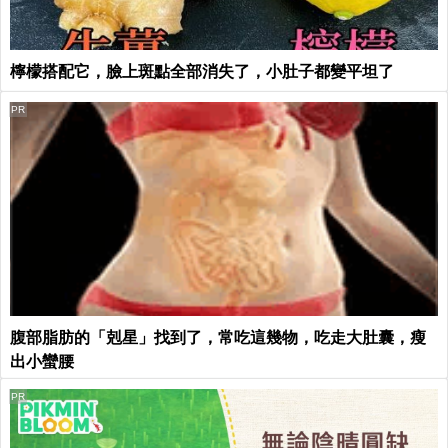
檸檬搭配它，臉上斑點全部消失了，小肚子都變平坦了
PR
腹部脂肪的「剋星」找到了，常吃這幾物，吃走大肚囊，瘦
出小蠻腰
PR