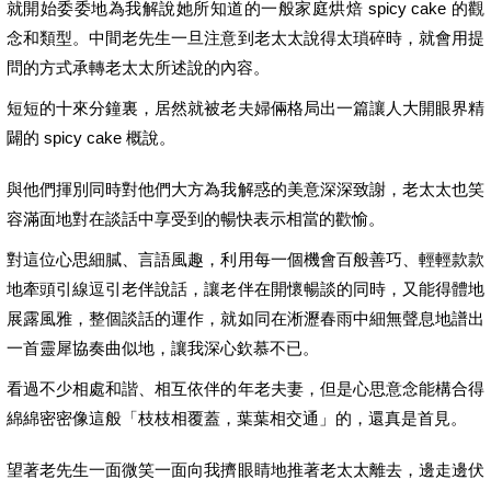
就開始委委地為我解說她所知道的一般家庭烘焙 spicy cake 的觀
念和類型。中間老先生一旦注意到老太太說得太瑣碎時，就會用提
問的方式承轉老太太所述說的內容。
短短的十來分鐘裏，居然就被老夫婦倆格局出一篇讓人大開眼界精
闢的 spicy cake 概說。
與他們揮別同時對他們大方為我解惑的美意深深致謝，老太太也笑
容滿面地對在談話中享受到的暢快表示相當的歡愉。
對這位心思細膩、言語風趣，利用每一個機會百般善巧、輕輕款款
地牽頭引線逗引老伴說話，讓老伴在開懷暢談的同時，又能得體地
展露風雅，整個談話的運作，就如同在淅瀝春雨中細無聲息地譜出
一首靈犀協奏曲似地，讓我深心欽慕不已。
看過不少相處和諧、相互依伴的年老夫妻，但是心思意念能構合得
綿綿密密像這般「枝枝相覆蓋，葉葉相交通」的，還真是首見。
望著老先生一面微笑一面向我擠眼睛地推著老太太離去，邊走邊伏