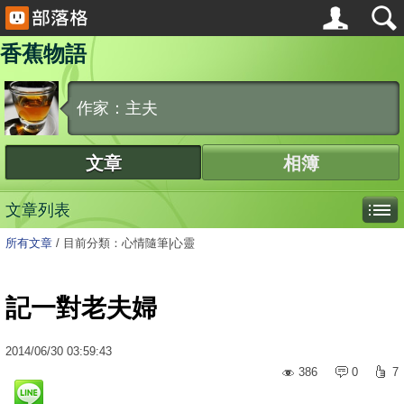
香蕉物語
作家：主夫
文章
相簿
文章列表
所有文章
/
目前分類：心情隨筆|心靈
記一對老夫婦
2014
/
06
/
30
03:59:43
386
0
7