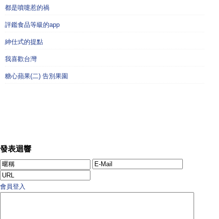
都是噴嚏惹的禍
評鑑食品等級的app
紳仕式的提點
我喜歡台灣
糖心蘋果(二) 告別果園
發表迴響
會員登入