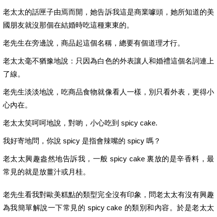
老太太的話匣子由焉而開，她告訴我這是商業噱頭，她所知道的美
國朋友就沒那個在結婚時吃這種東東的。
老先生在旁邊說，商品起這個名稱，總要有個道理才行。
老太太毫不猶豫地說：只因為白色的外表讓人和婚禮這個名詞連上
了線。
老先生淡淡地說，吃商品食物就像看人一樣，別只看外表，更得小
心內在。
老太太笑呵呵地說，對喲，小心吃到 spicy cake.
我好寄地問，你說 spicy 是指會辣嘴的 spicy 嗎？
老太太興趣盎然地告訴我，一般 spicy cake 裏放的是辛香料，最
常見的就是放薑汁或月桂。
老先生看我對歐美糕點的類型完全沒有印象，問老太太有沒有興趣
為我簡單解說一下常見的 spicy cake 的類別和內容。於是老太太