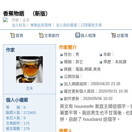
香蕉物語
（
新版
）
作家：主夫
加入好友
｜
推薦此部落格
｜
加入我的最愛
｜
訂閱最新文章
首頁
文章創作
個人相簿
訪客簿
作家簡介
作家
性別：男
年齡：
婚姻：其它
學歷：未就讀
興趣：電腦,網路,美食
公開信箱：
加入網路城邦：2005/04/20 23:28
主夫
最近更新個人資訊：2020/05/31 10:36
創作更新：2026/05/06 10:02
個人小檔案
英文有 housewife 家庭主婦這
等 級：8
著要平等，我這男生也不甘落後 - 也要平等
點閱人氣：272905
本日人氣：9
併，自創了 housband 這個字。
文章創作：175
留言篇數：178
推薦人