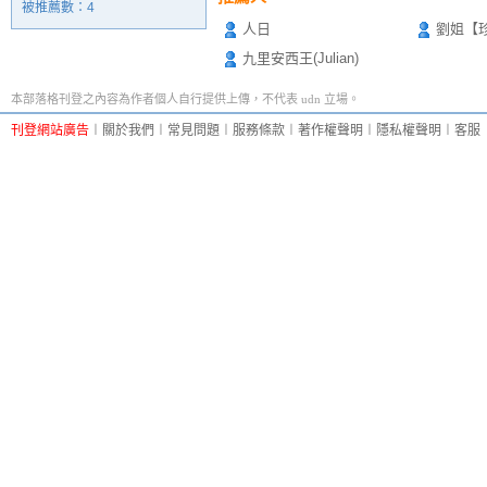
被推薦數：
4
人日
劉姐【
九里安西王(Julian)
本部落格刊登之內容為作者個人自行提供上傳，不代表 udn 立場。
刊登網站廣告
︱
關於我們
︱
常見問題
︱
服務條款
︱
著作權聲明
︱
隱私權聲明
︱
客服