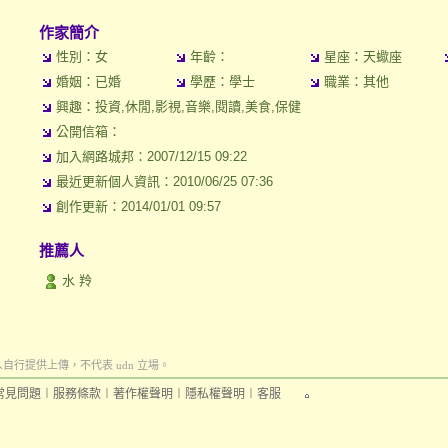
作家簡介
性別：女
年齡：
星座：天蠍座
婚姻：已婚
學歷：學士
職業：其他
興趣：投資,休閒,影視,音樂,閱讀,美食,保健
公開信箱：
加入網路城邦：2007/12/15 09:22
最近更新個人資訊：2010/06/25 07:36
創作更新：2014/01/01 09:57
推薦人
水 羚
行提供上傳，不代表 udn 立場。
常見問題
︱
服務條款
︱
著作權聲明
︱
隱私權聲明
︱
客服