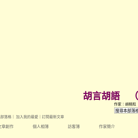
胡言胡語
作家：胡桃粒
此部落格
｜
加入我的最愛
｜
訂閱最新文章
文章創作
個人相簿
訪客簿
作家簡介