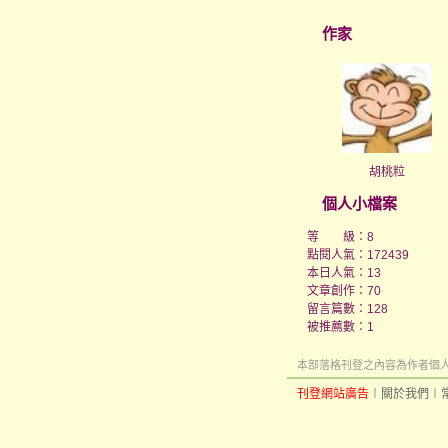
作家
胡桃粒
個人小檔案
等 級：8
點閱人氣：172439
本日人氣：13
文章創作：70
留言篇數：128
被推薦數：
1
本部落格刊登之內容為作者個人自
刊登網站廣告
︱
關於我們
︱