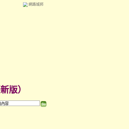
網路城邦
（
新版
）