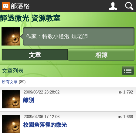
靜透微光 資源教室
作家：特教小燈泡-煩老師
文章
相簿
文章列表
所有文章
(89)
2009
/
06
/
22
23:28:02
1,792
離別
2009
/
04
/
06
17:12:06
1,666
校園角落裡的微光