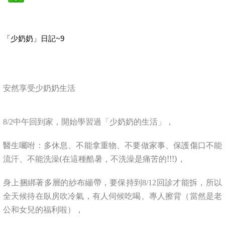
「少奶奶」日記~9
安然享受少奶奶生活
中午回到家，開始學習過「少奶奶的生活」，
8/2
醫生囑咐：多休息、不能拿重物、不要做家事、保護傷口不能
流汗、不能洗澡(在這種酷暑，不洗澡是痛苦的!!!)，
身上捆綁著
多層的紗布繃帶，要保持到
回診才能拆，所以
8/12
全天候待在臥房吹冷氣，有人伺候吃喝、專人擦背（當然是老
公和女兒的福利啦），