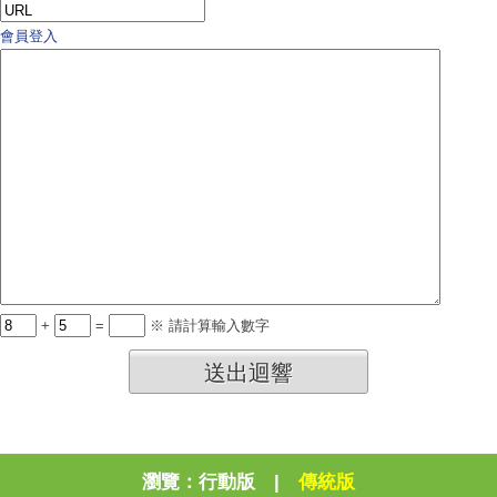
會員登入
+
=
※ 請計算輸入數字
送出迴響
瀏覽：
行動版
|
傳統版