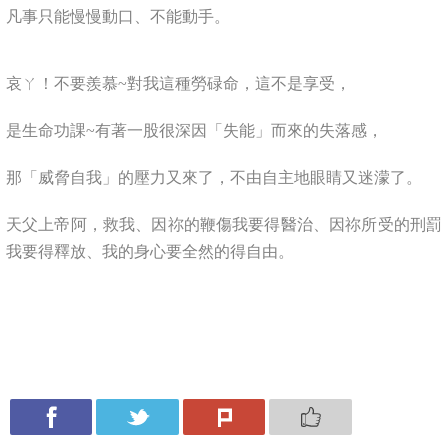
凡事只能慢慢動口、不能動手。
哀ㄚ！不要羨慕
對我這種勞碌命，這不是享受，
~
是生命功課
有著一股很深因「失能」而來的失落感，
~
那
「威脅自我」的壓力又來了，
不由自主地眼睛又迷濛了。
天父上帝阿，救我、因祢的鞭傷我要得醫治、因祢所受的刑罰
我要得釋放、我的身心要全然的得自由。