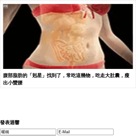
PR
腹部脂肪的「剋星」找到了，常吃這幾物，吃走大肚囊，瘦
出小蠻腰
發表迴響