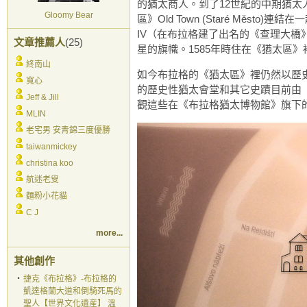
的猶太商人。到了12世紀的中期猶太人
Gloomy Bear
區》Old Town (Staré Město)連結
IV（在布拉格建了出名的《查理大橋》C
文章推薦人
(25)
星的旗幟。1585年時住在《猶太區》裡的
終南山
如今布拉格的《猶太區》裡仍然以歷史性
寬心
的歷史性猶太會堂和其它史蹟目前由《布拉格
Jeff & Jill
觀這些在《布拉格猶太博物館》旗下
MLIN
老宅男 安青錦三度優勝
taiwanmickey
christina koo
航迷老叟
麵粉小花貓
C J
more...
其他創作
‧
捷克《布拉格》-布拉格的
凱達格蘭大道和倒騎死馬的
聖人【世界文化遺産】 溫