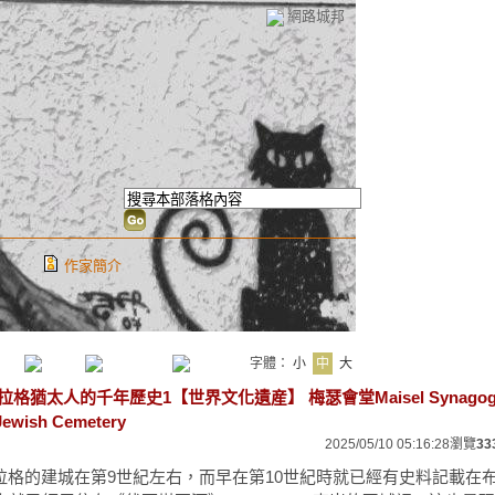
網路城邦
作家簡介
字體：
小
中
大
猶太人的千年歷史1【世界文化遺産】 梅瑟會堂Maisel Synagog
ewish Cemetery
2025/05/10 05:16:28
瀏覽
33
拉格的建城在第9世紀左右，而早在第10世紀時就已經有史料記載在