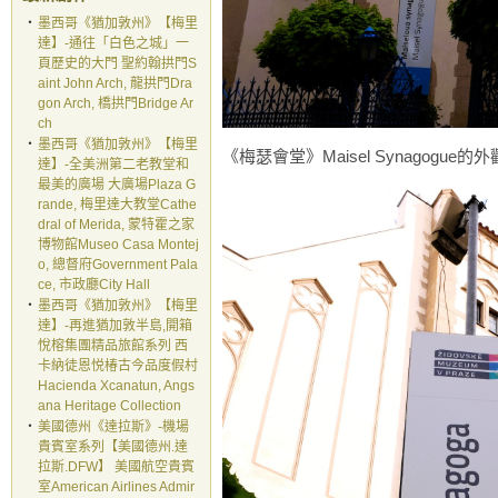
‧
墨西哥《猶加敦州》【梅里
達】-通往「白色之城」一
頁歷史的大門 聖約翰拱門S
aint John Arch, 龍拱門Dra
gon Arch, 橋拱門Bridge Ar
ch
‧
墨西哥《猶加敦州》【梅里
《梅瑟會堂》Maisel Synagogue的
達】-全美洲第二老教堂和
最美的廣場 大廣場Plaza G
rande, 梅里達大教堂Cathe
dral of Merida, 蒙特霍之家
博物館Museo Casa Montej
o, 總督府Government Pala
ce, 市政廳City Hall
‧
墨西哥《猶加敦州》【梅里
達】-再進猶加敦半島,開箱
悅榕集團精品旅館系列 西
卡納徒恩悦椿古今品度假村
Hacienda Xcanatun, Angs
ana Heritage Collection
‧
美國德州《達拉斯》-機場
貴賓室系列【美國德州.達
拉斯.DFW】 美國航空貴賓
室American Airlines Admir