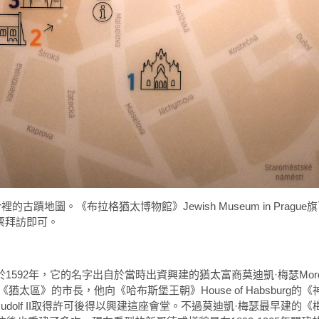
er裡的古蹟地圖。《布拉格猶太博物館》Jewish Museum in Prag
票拜訪即可。
始建於1592年，它的名字出自於當時出資興建的猶太富商莫迪凱·梅瑟Mordech
太區》的市長，他向《哈布斯堡王朝》House of Habsburg的
夫二世Rudolf II取得許可後得以興建這座會堂。不過莫迪凱·梅瑟最早建的