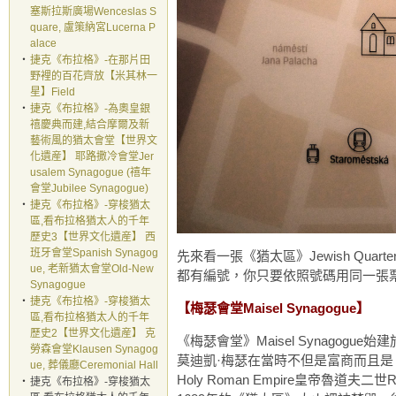
塞斯拉斯廣場Wenceslas S
quare, 盧策納宮Lucerna P
alace
‧
捷克《布拉格》-在那片田
野裡的百花齊放【米其林一
星】Field
‧
捷克《布拉格》-為奧皇銀
禧慶典而建,結合摩爾及新
藝術風的猶太會堂【世界文
化遺産】 耶路撒冷會堂Jer
usalem Synagogue (禧年
會堂Jubilee Synagogue)
‧
捷克《布拉格》-穿梭猶太
區,看布拉格猶太人的千年
歷史3【世界文化遺産】 西
班牙會堂Spanish Synagog
先來看一張《猶太區》Jewish Quart
ue, 老新猶太會堂Old-New
都有編號，你只要依照號碼用同一張
Synagogue
‧
捷克《布拉格》-穿梭猶太
【梅瑟會堂Maisel Synagogue】
區,看布拉格猶太人的千年
歷史2【世界文化遺産】 克
《梅瑟會堂》Maisel Synagogue
勞森會堂Klausen Synagog
莫迪凱·梅瑟在當時不但是富商而且是《猶
ue, 葬儀廳Ceremonial Hall
Holy Roman Empire皇帝魯道
‧
捷克《布拉格》-穿梭猶太