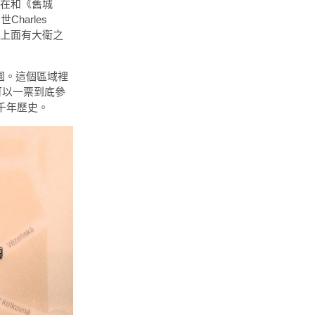
現在和《舊城
世Charles
有上面有大衛之
墓園。這個區域裡
們可以一票到底參
千年歷史。