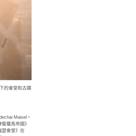
ue旗下的會堂和古蹟
ai Maisel。
《神聖羅馬帝國》
《梅瑟會堂》在