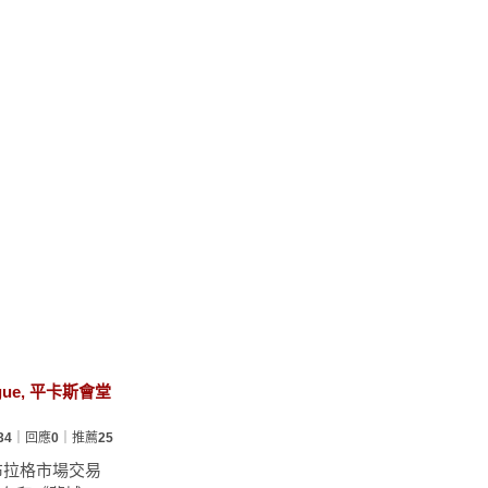
ue, 平卡斯會堂
34
｜回應
0
｜推薦
25
布拉格市場交易