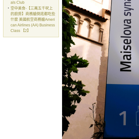
als Club
‧
空中美食-【三萬五千呎上
的廚房】商務艙倒底都吃些
什麼 美國航空商務艙Ameri
can Airlines (AA) Business
Class 【2】