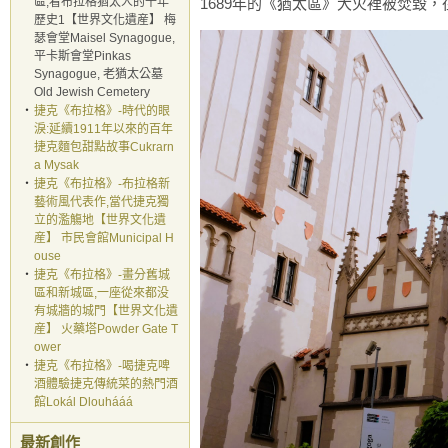
區,看布拉格猶太人的千年
1689年的《猶太區》大火裡被焚毀，
歷史1【世界文化遺産】 梅
瑟會堂Maisel Synagogue,
平卡斯會堂Pinkas
Synagogue, 老猶太公墓
Old Jewish Cemetery
‧
捷克《布拉格》-時代的眼
淚:延續1911年以來的百年
捷克麵包甜點故事Cukrarn
a Mysak
‧
捷克《布拉格》-布拉格新
藝術風代表作,當代捷克獨
立的濫觴地【世界文化遺
産】 市民會館Municipal H
ouse
‧
捷克《布拉格》-畫分舊城
區和新城區,一座從來都没
有城牆的城門【世界文化遺
産】 火藥塔Powder Gate T
ower
‧
捷克《布拉格》-喝捷克啤
酒體驗捷克傳統菜的熱門酒
館Lokál Dlouhááá
最新創作