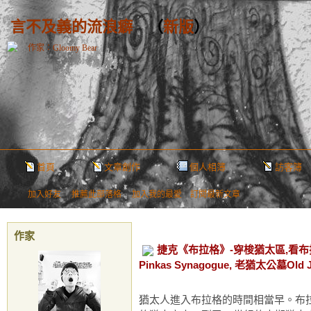
言不及義的流浪癖
（
新版
）
作家：Gloomy Bear
首頁
文章創作
個人相簿
訪客簿
加入好友
｜
推薦此部落格
｜
加入我的最愛
｜
訂閱最新文章
作家
捷克《布拉格》-穿梭猶太區,看布拉格
Pinkas Synagogue, 老猶太公墓Old J
猶太人進入布拉格的時間相當早。布