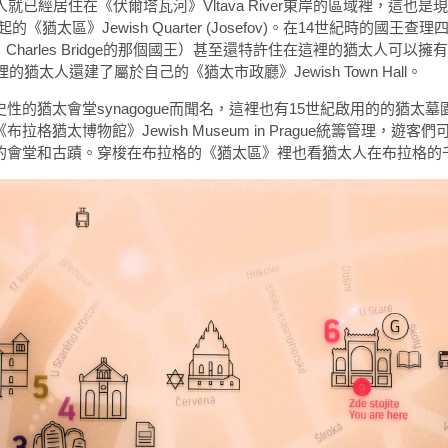
就已經居住在《伏爾塔瓦河》Vltava River東岸的區域裡，這也是
在一起的《猶太區》Jewish Quarter (Josefov)。在14世紀時的國王查理四
harles Bridge的那個國王）甚至還特許住在這裡的猶太人可以擁
猶太人還建了屬於自己的《猶太市政廳》Jewish Town Hall。
的猶太會堂synagogue而聞名，這裡也有15世紀啟用的的猶太
猶太博物館》Jewish Museum in Prague統籌管理，遊客
的會堂和古蹟。穿梭在布拉格的《猶太區》裡也看猶太人在布拉格的