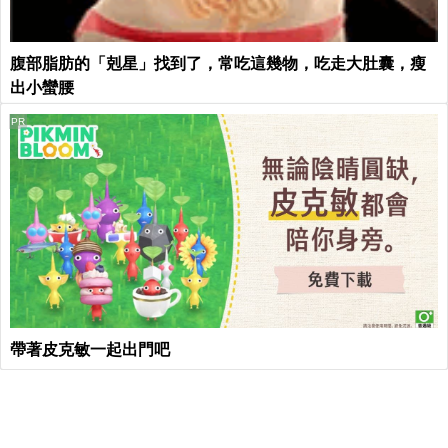
腹部脂肪的「剋星」找到了，常吃這幾物，吃走大肚囊，瘦
出小蠻腰
PR
帶著皮克敏一起出門吧