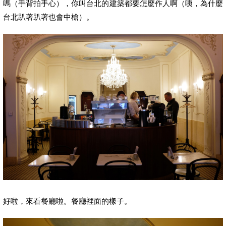
嗎（手背拍手心），你叫台北的建築都要怎麼作人啊（咦，為什麼
台北趴著趴著也會中槍）。
好啦，來看餐廳啦。餐廳裡面的樣子。