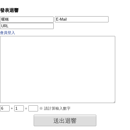
發表迴響
會員登入
+
=
※ 請計算輸入數字
送出迴響