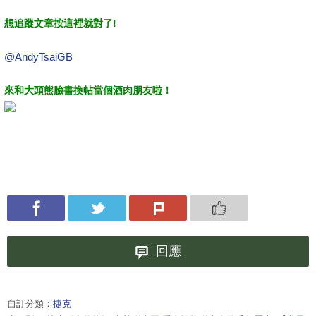
想追蹤文章按這裡就對了!
@AndyTsaiGB
來和大頭熊臉書換帖當個酒肉朋友啦！
回應
自訂分類：
捷克