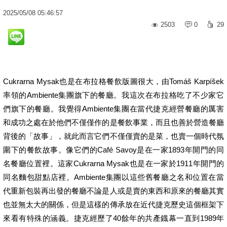
2025
/
05
/
08
05:46:57
2503
0
29
Cukrarna Mysak也是在布拉格餐飲版圖很大，由Tomáš Karpíšek
率領的Ambiente集團旗下的餐廳。我這次在布拉格吃了不少家它
們旗下的餐廳。我覺得Ambiente集團在當代捷克經營餐廳的厲害
和成功之處在於他們不僅僅作的是餐飲事業，而且也善於營造餐廳
背後的「故事」，就此而言它們不僅僅賣的是菜，也賣一個時代氛
圍下的餐飲故事。像它們的Café Savoy是在一家1893年開門的同
名餐廳位置裡。這家Cukrarna Mysak也是在一家於1911年開門的
同名麵包甜點店裡。Ambiente集團以這些舊餐廳之名和位置在當
代重新包裝再出發的餐廳不論是人或是賣的東西和原來的餐廳其實
也並無太大的關係，但是這樣的傳承放在近代捷克歷史這個框架下
來看有特殊的涵義。捷克經歷了40餘年的共產鐡幕一直到1989年