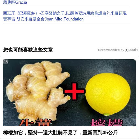
恩典區Gracia
西班牙《巴塞隆納》-巴塞隆納之子,以顏色寫詩用線條譜曲的米羅超現
實宇宙 胡安米羅基金會Joan Miro Foundation
您也可能喜歡這些文章
Recommended by
PR
檸檬加它，堅持一週大肚腩不見了，重新回到45公斤