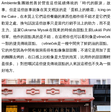
Ambiente集團雖然善於營造這些延續傳統的「時代的眼淚」故
事。但是這些故事就像在英文裡說的是「蛋糕上的糖霜」Icing on
the Cake，在本質上它們這些餐廳的東西也都作得不錯才是它們受
歡迎之處。換句話說這些故事只是當代行銷手法上的助力，而不是
主力。這家Cukrarna Mysak在我來的時候由甜點主廚Lukáš Pohl
領軍。他作的甜點真的是不錯，在這裡你也可以看到像是věneček
一類的捷克傳統甜點。（věneček是一種中間夾了鮮奶油的甜點。
它的外型因為中間有個洞長得有點像像甜甜圈，不過它是用加了蛋
的麵團去烤的，在口感上比較像是大型的泡芙，比用炸的甜甜圈輕
盈很多。）對想嚐試這些捷克傳統甜點的人來說這裡也不失為一個
好地方。