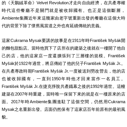
的《天鵝絨革命》Velvet Revolution才走向自由經濟，在共產專權
時代這些餐廳不是關門就是被收歸國有。也正是這個斷層，
Ambiente集團近年來這幾家由老字號重新出發的餐廳在這個大時
代的背景下除了懷舊風當道之外也有延續傳統的意義。
這家Cukrarna Mysak要講的故事是在1911年時František Myšák開
的麵包甜點店。當時他買下了店所在的建築之後就在一樓開了他自
己的店，他的這家店一度還擴張到了三層樓的規模。František
Myšák於1922年過世，將店傳給了他的兒子František Myšák Jr.。
在共產專政時期František Myšák Jr.一度被送到勞改營去，他的店
也被收歸國有，一直到1950年時他才回來當作一名員工。
František Myšák Jr.在捷克掙脫共產鐡幕之後的1992年過世。這幢
建築在2007年時重建，當時唯一保留下來的就是在一樓原來的店
面。2017年時Ambiente集團進駐了這個空間，仍然用Cukrarna
Mysak之名重新出發。店面仍然保有了這家店百年前原有的最初風
貌。