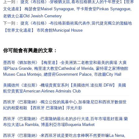
上一則：
捷克《布拉格》-穿梭猶太區,看布拉格猶太人的千年歷史1【世界
文化遺産】 梅瑟會堂Maisel Synagogue, 平卡斯會堂Pinkas Synagogue,
老猶太公墓Old Jewish Cemetery
下一則：
捷克《布拉格》-布拉格新藝術風代表作,當代捷克獨立的濫觴地
【世界文化遺産】 市民會館Municipal House
你可能會有興趣的文章：
墨西哥《猶加敦州》【梅里達】-全美洲第二老教堂和最美的廣場 大廣
場Plaza Grande, 梅里達大教堂Cathedral of Merida, 蒙特霍之家博物館
Museo Casa Montejo, 總督府Government Palace, 市政廳City Hall
美國德州《達拉斯》-機場貴賓室系列【美國德州.達拉斯.DFW】 美國
航空貴賓室American Airlines Admirals Club
西班牙《巴塞隆納》-獨立公投的風暴中心,加泰隆尼亞和西班牙數個世
紀的相愛相殺 【西班牙.巴塞隆納】浮光片影
西班牙《巴塞隆納》-巴塞隆納最出名的步行大道,百年市場逛好逛滿 蘭
布拉大道La Rambla, 博蓋利亞市場Boqueria Market
西班牙《巴塞隆納》-來西班牙就是要吃吉拿棒啊不然要幹嘛La Nena,