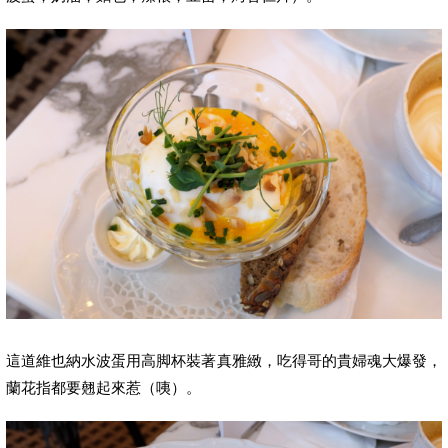
這道維也納水波蛋用高脚杯裝著真雅緻，吃得哥的貴婦魂大爆發，
蘭花指都要翹起來惹（咦）。