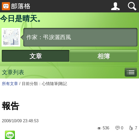
今日是晴天。
作家：弔淚灑西風
文章
相簿
文章列表
所有文章
/
目前分類：心情隨筆|雜記
報告
2008
/
10
/
09
23:48:53
536
0
7