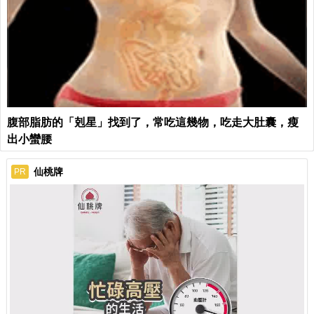
腹部脂肪的「剋星」找到了，常吃這幾物，吃走大肚囊，瘦
出小蠻腰
仙桃牌
PR