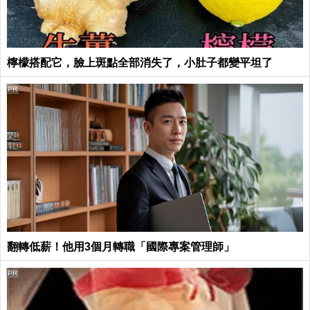
檸檬搭配它，臉上斑點全部消失了，小肚子都變平坦了
PR
翻轉低薪！他用3個月轉職「國際專案管理師」
PR