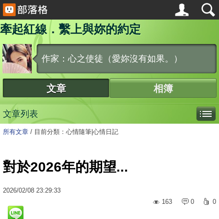
牽起紅線．繫上與妳的約定
作家：心之使徒（愛妳沒有如果。）
文章
相簿
文章列表
所有文章
/
目前分類：心情隨筆|心情日記
對於2026年的期望...
2026
/
02
/
08
23:29:33
163
0
0