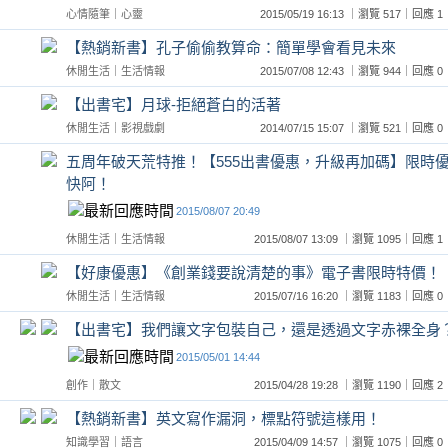
心情隨筆
｜
心靈
2015/05/19 16:13 ｜瀏覽 517｜回應
【熱銷新書】孔子偷偷教算命：簡單學會看見未來
休閒生活
｜
生活情報
2015/07/08 12:43 ｜瀏覽 944｜回應
【出書宅】月球-拒絕蒼白的活著
休閒生活
｜
影視戲劇
2014/07/15 15:07 ｜瀏覽 521｜回應
五周年破天荒特推！【555出書優惠，升級再加碼】限時
快阿！
2015/08/07 20:49
休閒生活
｜
生活情報
2015/08/07 13:09 ｜瀏覽 1095｜回應
【好康優惠】《創業錢要說清楚的事》電子書限時特價！
休閒生活
｜
生活情報
2015/07/16 16:20 ｜瀏覽 1183｜回應
【出書宅】我們讓文字包裝自己，還是透過文字赤裸全身
2015/05/01 14:44
創作
｜
散文
2015/04/28 19:28 ｜瀏覽 1190｜回應
【熱銷新書】英文寫作漏洞，標點符號這樣用！
知識學習
｜
語言
2015/04/09 14:57 ｜瀏覽 1075｜回應