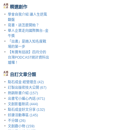
精選創作
‧
學會自我介紹 讓人生逆風
翻盤
‧
寫書，該怎麼開始？
‧
華人企業走向國際舞台--金
牛獎
‧
「出書」是踏入知名度戰
場的第一步
‧
【有寶有話說】四月分的
台灣PODCAST統計資料出
爐囉！
自訂文章分類
‧
點石成金 經營理念 (42)
‧
訂製出版密技大公開 (67)
‧
熱銷新書介紹 (157)
‧
出書宅小編心內話 (471)
‧
文創影藝新訊 (444)
‧
點石成金好文分享 (132)
‧
好康活動專區 (145)
‧
不分類 (26)
‧
文創趣小物 (159)