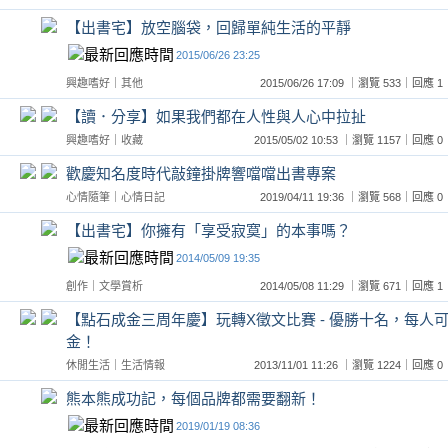
【出書宅】放空腦袋，回歸單純生活的平靜
2015/06/26 23:25
興趣嗜好
｜
其他
2015/06/26 17:09 ｜瀏覽 533｜回應
【讀．分享】如果我們都在人性與人心中拉扯
興趣嗜好
｜
收藏
2015/05/02 10:53 ｜瀏覽 1157｜回應
歡慶知名度時代敲鐘掛牌響噹噹出書專案
心情隨筆
｜
心情日記
2019/04/11 19:36 ｜瀏覽 568｜回應
【出書宅】你擁有「享受寂寞」的本事嗎？
2014/05/09 19:35
創作
｜
文學賞析
2014/05/08 11:29 ｜瀏覽 671｜回應
【點石成金三周年慶】玩轉X徵文比賽 - 優勝十名，每人可獲
金！
休閒生活
｜
生活情報
2013/11/01 11:26 ｜瀏覽 1224｜回應
熊本熊成功記，每個品牌都需要翻新！
2019/01/19 08:36