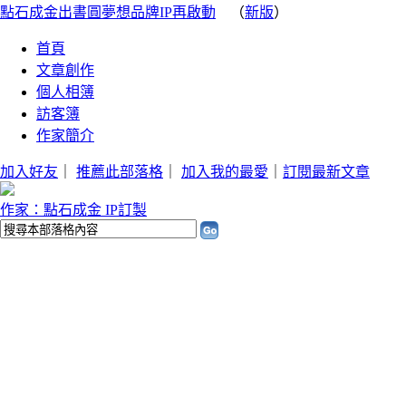
點石成金出書圓夢想品牌IP再啟動
（
新版
）
首頁
文章創作
個人相簿
訪客簿
作家簡介
加入好友
｜
推薦此部落格
｜
加入我的最愛
｜
訂閱最新文章
作家：點石成金 IP訂製