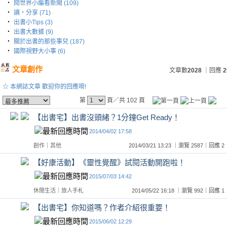
‧
閱世界小編看新聞 (109)
‧
讀‧分享 (71)
‧
出書小Tips (3)
‧
出書大數據 (9)
‧
關於出書的那些事兒 (187)
‧
國際視野大小事 (6)
文章創作
文章數
2028
｜回應
2
☆ 本網誌文章 歡迎你的回應唷!
第
頁／共 102 頁
【出書宅】出書沒頭緒？1分鐘Get Ready！
2014/04/02 17:58
創作
｜
其他
2014/03/21 13:23 ｜瀏覽 2587｜回應
【好康活動】《靈性覺醒》試閱活動開跑啦！
2015/07/03 14:42
休閒生活
｜
旅人手札
2014/05/22 16:18 ｜瀏覽 992｜回應
【出書宅】你知道嗎？作者介紹很重要！
2015/06/02 12:29