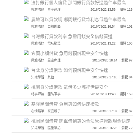
渣打銀行個人信貸 那間銀行貸款好過過件率最高
興趣嗜好
｜
星座命理
2016/03/22 13:56 ｜瀏覽
農地可以貸款嗎 哪間銀行貸款利息低過件率最高
興趣嗜好
｜
自然園藝
2016/03/21 16:54 ｜瀏覽
台灣銀行貸款利率 急需用錢安全借錢管道
興趣嗜好
｜
電玩動漫
2016/03/21 13:22 ｜瀏覽
宜蘭小額借貸 急用錢預借現金安全快速
興趣嗜好
｜
星座命理
2016/03/20 18:14 ｜瀏
台北身分證借款 如何預借現金安全快速
知識學習
｜
其他
2016/03/19 17:18 ｜瀏
桃園身分證借款 能借多少哪裡借最安全
時事評論
｜
國防軍事
2016/03/19 13:48 ｜瀏覽
基隆民間借貸 急用錢如何快速撥款
心情隨筆
｜
家庭親子
2016/03/18 17:07 ｜瀏
桃園民間借貸 簡單借到錢的合法管道撥款現金快速
知識學習
｜
隨堂筆記
2016/03/18 16:23 ｜瀏