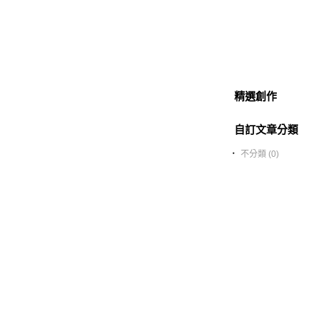
精選創作
自訂文章分類
‧
不分類 (0)