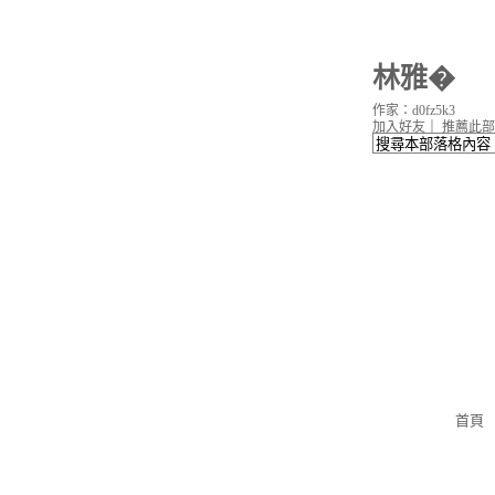
林雅�
作家：d0fz5k3
加入好友
｜
推薦此部
首頁