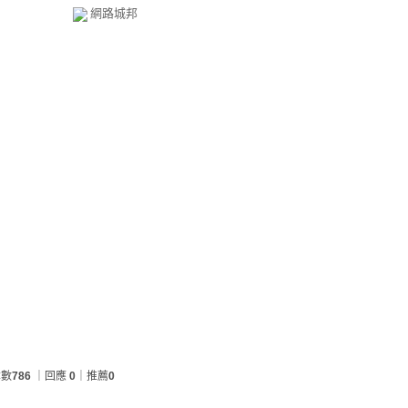
網路城邦
章數
786
｜回應
0
｜推薦
0