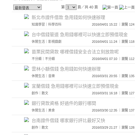
第
頁／共 40 頁
新北市證件借款 急用錢如何快速辦理
知識學習
｜
科學百科
2016/04/01 15:22 ｜瀏覽
台中借錢管道 急用錢哪裡可以快速立即預借現金
休閒生活
｜
影視戲劇
2016/04/01 11:24 ｜瀏覽
苗栗民間貸款 哪裡借錢安全合法立刻放款呢
不分類
｜
不分類
2016/04/01 07:10 ｜瀏覽
雲林小額借錢 急用錢如何快速辦理
休閒生活
｜
音樂
2016/03/31 20:55 ｜瀏覽
宜蘭借錢 急用錢哪裡可以快速立即預借現金
創作
｜
散文
2016/03/31 16:18 ｜瀏覽
銀行貸款資格 好過件的銀行哪間
休閒生活
｜
美食
2016/03/30 12:35 ｜瀏覽
台南證件借錢 哪家銀行評比最好又快
創作
｜
散文
2016/03/29 21:27 ｜瀏覽