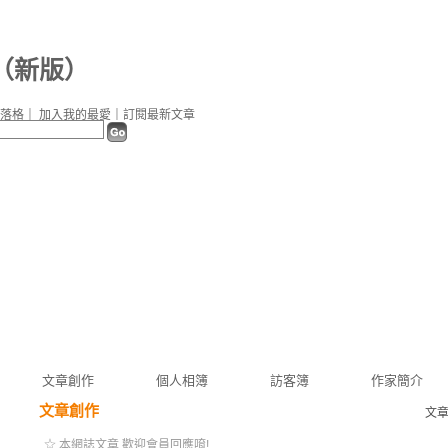
（
新版
）
落格
｜
加入我的最愛
｜
訂閱最新文章
文章創作
個人相簿
訪客簿
作家簡介
文章創作
文
☆ 本網誌文章 歡迎會員回應唷!