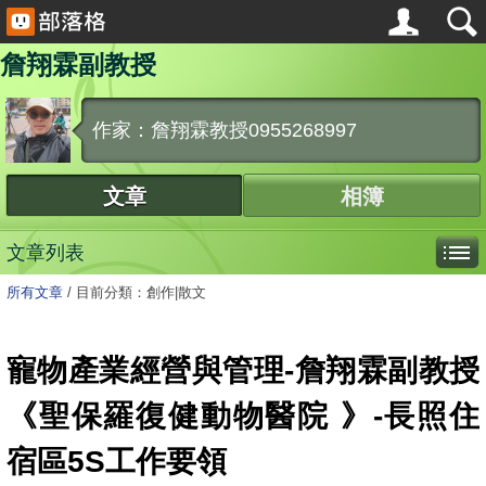
詹翔霖副教授
作家：詹翔霖教授0955268997
文章
相簿
文章列表
所有文章
/
目前分類：創作|散文
寵物產業經營與管理-詹翔霖副教授
《聖保羅復健動物醫院 》-長照住
宿區5S工作要領