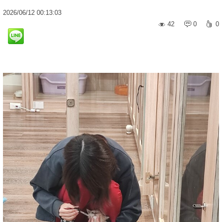
2026
/
06
/
12
00:13:03
42
0
0