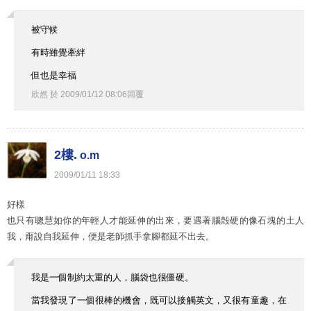
被守候
有時雖覺牽絆
但也是幸福
欣然
於
2009
/
01
/
12
08
:
06
回覆
2樓.
o.m
2009
/
01
/
11
18
:
33
好樣
也只有聰慧如你的年輕人才能延伸的出來，要遇著腦殻硬的像石塊的土人
我，甭說自我延伸，便是老師抓手拿腳都延不出去。
我是一個制約太重的人，腦袋也很僵硬。
當我發現了一個很棒的機會，既可以接觸英文，又很有童趣，在