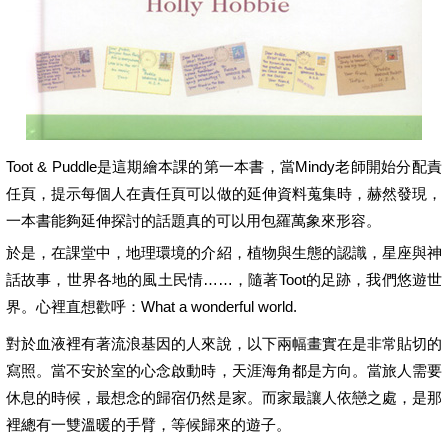
Toot & Puddle是這期繪本課的第一本書，當Mindy老師開始分配責
任頁，提示每個人在責任頁可以做的延伸資料蒐集時，赫然發現，
一本書能夠延伸探討的話題真的可以用包羅萬象來形容。
於是，在課堂中，地理環境的介紹，植物與生態的認識，星座與神
話故事，世界各地的風土民情……，隨著Toot的足跡，我們悠遊世
界。心裡直想歡呼：What a wonderful world.
對於血液裡有著流浪基因的人來說，以下兩幅畫實在是非常貼切的
寫照。當不安於室的心念啟動時，天涯海角都是方向。當旅人需要
休息的時候，最想念的歸宿仍然是家。而家最讓人依戀之處，是那
裡總有一雙溫暖的手臂，等候歸來的遊子。