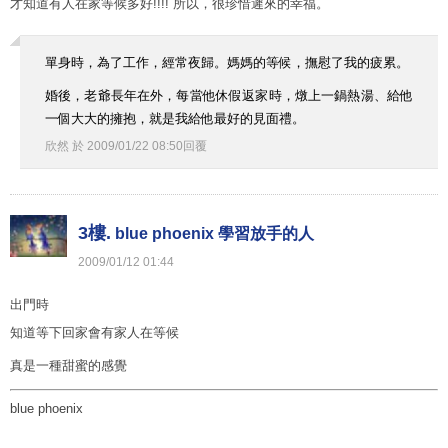
才知道有人在家等候多好!!!! 所以，很珍惜遲來的幸福。
單身時，為了工作，經常夜歸。媽媽的等候，撫慰了我的疲累。
婚後，老爺長年在外，每當他休假返家時，燉上一鍋熱湯、給他
一個大大的擁抱，就是我給他最好的見面禮。
欣然
於
2009
/
01
/
22
08
:
50
回覆
3樓.
blue phoenix 學習放手的人
2009
/
01
/
12
01
:
44
出門時
知道等下回家會有家人在等候
真是一種甜蜜的感覺
blue phoenix