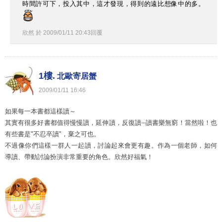
時間許可下，投入其中，這才發現，得到的遠比想像中的多。
欣然
於
2009
/
01
/
11
20
:
43
回覆
1樓.
北歐寄居蟹
2009
/
01
/
11
16
:
46
如果每一本書都這樣讀～
其實有很多好書都值得慢慢讀，延伸讀，反復讀‧‧‧讀書樂無窮！當然啦！也
有些書是"不忍卒讀"，棄之可也。
不過像你們這樣一群人一起讀，討論起來會更有趣。作為一個老師，如何
導讀、帶動討論扮演非常重要的角色。欣然好福氣！