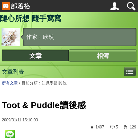
隨心所想 隨手寫寫
作家：欣然
文章
相簿
文章列表
所有文章
/
目前分類：知識學習|其他
Toot & Puddle讀後感
2009
/
01
/
11
15:10:00
1407
5
129