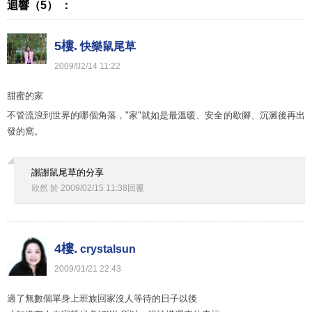
迴響（5） ：
5樓.
快樂鼠尾草
2009
/
02
/
14
11
:
22
甜蜜的家
不管流浪到世界的哪個角落，"家"就如是最溫暖、安全的歇腳、沉澱後再出
發的窩。
謝謝鼠尾草的分享
欣然
於
2009
/
02
/
15
11
:
38
回覆
4樓.
crystalsun
2009
/
01
/
21
22
:
43
過了無數個單身上班族回家沒人等待的日子以後