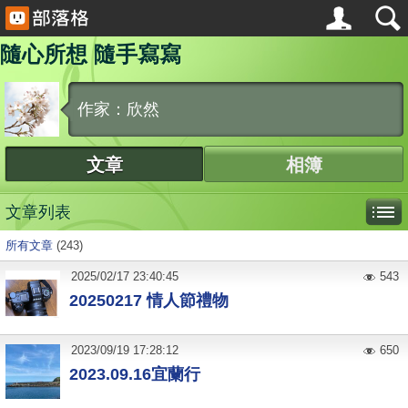
隨心所想 隨手寫寫
作家：欣然
文章
相簿
文章列表
所有文章
(243)
2025
/
02
/
17
23:40:45
543
20250217 情人節禮物
2023
/
09
/
19
17:28:12
650
2023.09.16宜蘭行