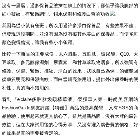
沒有一層層，過多保養品塗抹在臉上的情況下，卻似乎讓我臉部的
細小皺紋，有緊緻調理、鎖水保濕和修護白皙的功效
。
我因為從小就有雀斑，所以用過許多淨白保養品，有些效果不佳，
但發現這段期間，並沒有因為沒有擦其他美白的保養品，而使雀斑
顏色變得黯沉，讓我有些小小雀躍。
比較一下商品的主要成份，以六胜肽、五胜肽、玻尿酸、Q10、大
豆萃取、多元醇保濕劑、尿囊素、和甘草萃取物居多，所以強調有
修護、保濕、緊緻、撫紋、淨白的效果，我以自己為例，的確能回
復膚質明亮和保濕撫紋，而白皙靚亮旅用組，提供外出保養時的便
利性，真的滿不錯用的。
看到『e'claire多胜肽煥顏精華液』榮獲華人第一時尚美容網站
FashionGuide網友評鑑【特優】商品的最高榮譽，又有SGS的商
品檢驗，使用起來就更具信心了。雖然是新品牌，沒有大牌的廣告
效益，但在大家試用後的心得分享，又沒有灌入廣告費的價格，好
的效果是真的需要被肯定的。