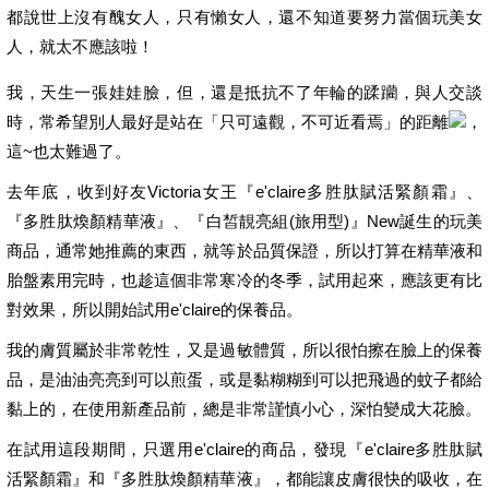
都說世上沒有醜女人，只有懶女人，還不知道要努力當個玩美女
人，就太不應該啦！
我，天生一張娃娃臉，但，還是抵抗不了年輪的蹂躪，與人交談
時，常希望別人最好是站在「只可遠觀，不可近看焉」的距離
，
這~也太難過了。
去年底，收到好友Victoria女王『e'claire多胜肽賦活緊顏霜』、
『多胜肽煥顏精華液』、『白皙靚亮組(旅用型)』New誕生的玩美
商品，通常她推薦的東西，就等於品質保證，所以打算在精華液和
胎盤素用完時，也趁這個非常寒冷的冬季，試用起來，應該更有比
對效果，所以開始試用e'claire的保養品。
我的膚質屬於非常乾性，又是過敏體質，所以很怕擦在臉上的保養
品，是油油亮亮到可以煎蛋，或是黏糊糊到可以把飛過的蚊子都給
黏上的，在使用新產品前，總是非常謹慎小心，深怕變成大花臉。
在試用這段期間，只選用e'claire的商品，發現『e'claire多胜肽賦
活緊顏霜』和『多胜肽煥顏精華液』，都能讓皮膚很快的吸收，在