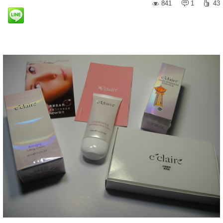
841
1
43