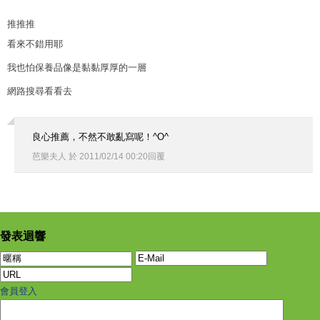
推推推
看來不錯用耶
我也怕保養品像是黏黏厚厚的一層
網路搜尋看看去
良心推薦，不然不敢亂寫呢！
^O^
芭樂夫人
於
2011
/
02
/
14
00
:
20
回覆
發表迴響
會員登入