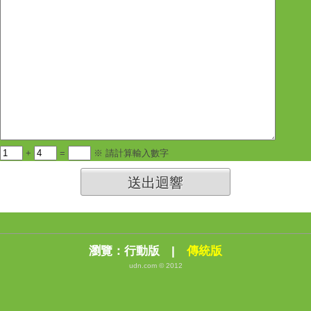
+
=
※ 請計算輸入數字
送出迴響
瀏覽：
行動版
|
傳統版
udn.com © 2012