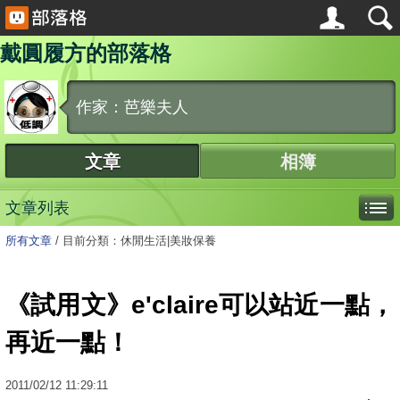
戴圓履方的部落格
作家：芭樂夫人
文章
相簿
文章列表
所有文章
/
目前分類：休閒生活|美妝保養
《試用文》e'claire可以站近一點，
再近一點！
2011
/
02
/
12
11:29:11