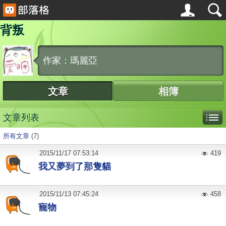
背叛
作家：瑪麗亞
文章
相簿
文章列表
所有文章
(7)
2015
/
11
/
17
07:53:14
419
我又夢到了那隻貓
2015
/
11
/
13
07:45:24
458
寵物