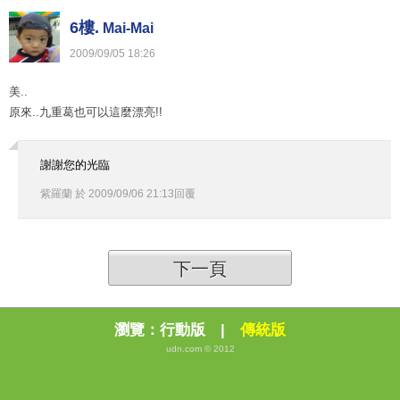
6樓.
Mai-Mai
2009
/
09
/
05
18
:
26
美..
原來..九重葛也可以這麼漂亮!!
謝謝您的光臨
紫羅蘭
於
2009
/
09
/
06
21
:
13
回覆
下一頁
瀏覽：
行動版
|
傳統版
udn.com © 2012