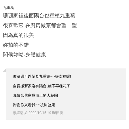
九重葛
珊珊家裡後面陽台也種植九重葛
很喜歡它 在廚房做菜都會望一望
因為真的很美
妳拍的不錯
問候妳呦-身體健康
做菜還可以望見九重葛~~好幸福喔!
自從搬新家沒有陽台,就不再種花了
真懷念舊家屋頂上的大花園
謝謝你來看我~~祝妳健康
紫羅蘭
於
2009
/
10
/
15
19
:
58
回覆