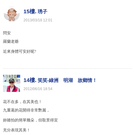
15樓.
琇子
2013
/
03
/
18
12
:
01
問安
羅蘭老爺
近來身體可安好呢?
14樓.
笑笑-綠洲 明湖 故鄉情！
2012
/
06
/
16
18
:
54
花不在多，在其美也！
九重葛的花開得非常艷麗，
妳雖拍的簡單幾朵，但取景得宜
充分表現其美！