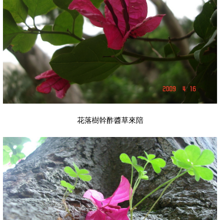
花落樹幹酢醬草來陪