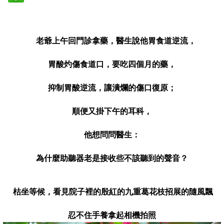
老爺上午回門診拿藥，醫生說他胃食道逆流，
胃酸灼傷食道口，
要吃
四個月的藥，
抑制胃酸逆流，讓潰爛的傷口復原；
順便又掛下午的耳科，
他想問問醫生：
為什麼助聽器老是接收些不該聽到的聲音？
枯坐等候，看見院子裡的殷紅的九重葛花枝招展的隨風飄
忍不住手養拿起相機拍照