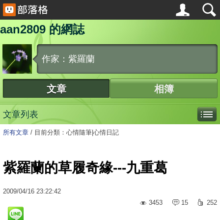
aan2809 的網誌
作家：紫羅蘭
文章
相簿
文章列表
所有文章
/
目前分類：心情隨筆|心情日記
紫羅蘭的草履奇緣---九重葛
2009
/
04
/
16
23:22:42
3453
15
252