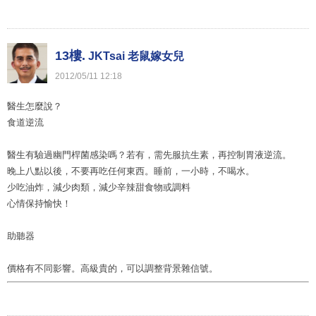
13樓.
JKTsai 老鼠嫁女兒
2012
/
05
/
11
12
:
18
醫生怎麼說？
食道逆流
醫生有驗過幽門桿菌感染嗎？若有，需先服抗生素，再控制胃液逆流。
晚上八點以後，不要再吃任何東西。睡前，一小時，不喝水。
少吃油炸，減少肉類，減少辛辣甜食物或調料
心情保持愉快！
助聽器
價格有不同影響。高級貴的，可以調整背景雜信號。