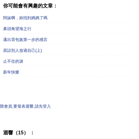
你可能會有興趣的文章：
阿妹啊，妳找到媽媽了嗎
鼻頭角望海之行
邁出背包族第一步的感言
原諒別人放過自己(上)
止不住的淚
新年快樂
限會員,要發表迴響,請先登入
迴響（15） ：