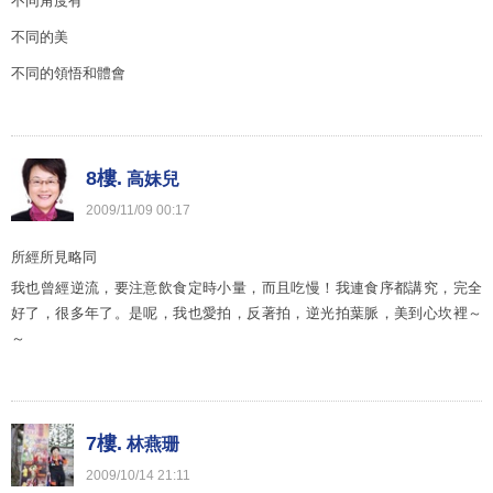
不同角度有
不同的美
不同的領悟和體會
8樓.
高妹兒
2009
/
11
/
09
00
:
17
所經所見略同
我也曾經逆流，要注意飲食定時小量，而且吃慢！我連食序都講究，完全
好了，很多年了。是呢，我也愛拍，反著拍，逆光拍葉脈，美到心坎裡～
～
7樓.
林燕珊
2009
/
10
/
14
21
:
11