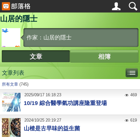
山居的隱士
作家：山居的隱士
文章
相簿
文章列表
所有文章
(745)
2025
/
09
/
17
16:18:23
469
10/19 綜合醫學氣功講座隆重登場
2024
/
10
/
25
20:19:27
619
山楂是古早味的益生菌