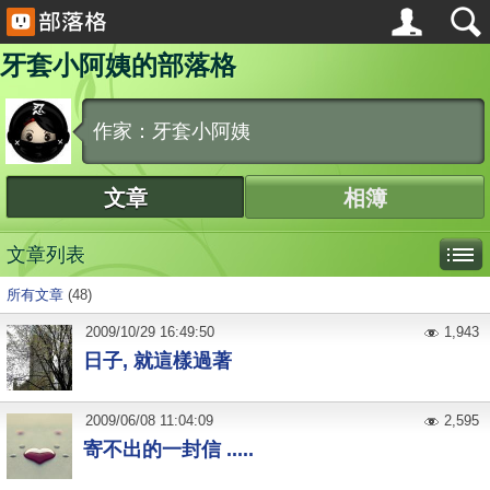
牙套小阿姨的部落格
作家：牙套小阿姨
文章
相簿
文章列表
所有文章
(48)
2009
/
10
/
29
16:49:50
1,943
日子, 就這樣過著
2009
/
06
/
08
11:04:09
2,595
寄不出的一封信 .....