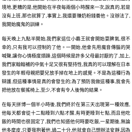
境地
,
更糟的是
,
他開始在半夜每兩個小時醒來一次
,
說真的
,
若是
沒有上班
,
那也就算了
,
事實上
,
我還要賺奶粉錢養他。沒辦法了
,
我開始魔鬼的訓練。
每天晚上九點半開始
,
我們家這位小霸王就會開始耍脾氣
,
很不
幸的
,
只有我可以控制的了他。一開始
,
他會先用魔音傳腦的哭
喊聲
,
讓你心情極度煩躁
,
這個時候是許多父母最討厭的了
,
加上
,
我們家翰翰補的中氣十足又很有堅持性
,
我真的可以理解在日本
發生的年輕母親把嬰兒放手掉在地上的感覺。不是為這種行為
辯護
,
但這種事情是真的會發生的
;
為了預防我做這種事
,
我會先
把他放在餐搖椅上
,
至少
,
不會有令人後悔的結果。
在每天拼博一個半小時後
,
我們終於在第三天出現第一種效應
,
他每天都會從十二點睡到六點才醒
,
有時更睡到七點
,
而且他吃
飯的時間也很固定了
,
我們也知道他何時要吃飯
,
一星期後
,
無論
他多麼皮
,
只要我抱著他
,
過二十分
,
他就會自己想辦法安靜
,
因為