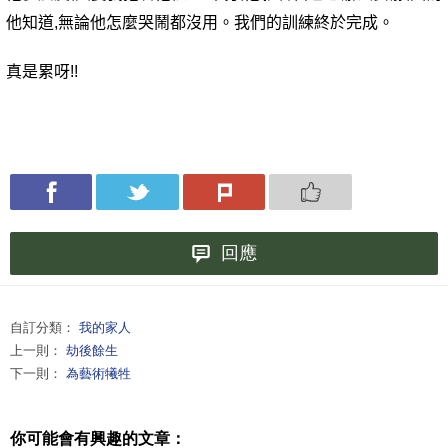
他知道
,
無論他怎麼哭鬧都沒用。我們的訓練終於完成。
真是累呀
!!
回應
自訂分類：
我的家人
上一則：
劫後餘生
下一則：
為藝術犧牲
你可能會有興趣的文章：