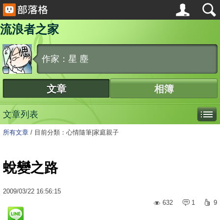
流浪者之家
作家：星 塵
文章
相簿
文章列表
所有文章
/
目前分類：心情隨筆|家庭親子
蛻變之路
2009
/
03
/
22
16:56:15
632
1
9