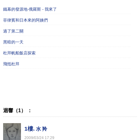
鐵幕的發源地-俄羅斯 - 我來了
菲律賓和日本來的阿姨們
過了第二關
黑暗的一天
杜拜帆船飯店探索
飛抵杜拜
迴響（1） ：
1樓.
水 羚
2009
/
03
/
24
17
:
29