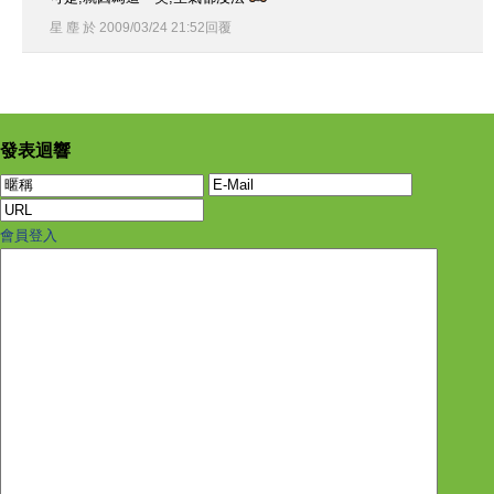
星 塵
於
2009
/
03
/
24
21
:
52
回覆
發表迴響
會員登入