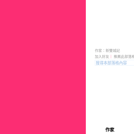
CMC324
作家：新雙城記
加入好友
｜
推薦此部落
作家