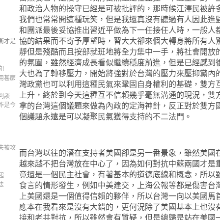
和政治人物的操守已經是可被批評的，那時候江澤民被許
我們也常常開這種玩笑，但是我還真沒有聽過有人因此進
和團派最後妥協推出習近平做為下一任接任人時，一般人
協的結果而不寄予厚望時，習大大卻來個大轉身將所有人
衡才是
靜但是殘酷而且按部就班地將全力集中一手，將社會開放
的氛圍，雖然經濟成長看似繼續穩度前進，但是已經感到
!
大也為了轉移壓力，開始將強對於台灣的壓力來壓抑黨內
用甚麼
灣政黨也可以利用這種民氣來鞏固自身權利的基礎，雙方
上升，終於到今天這種互不信賴幾乎毫無溝通的現況，雙
判談
昨是今
拿的台灣這個議題來做為內政的定海神針，反正對於雙方
個議題永遠是可以凝聚民氣獲得支持的不二法門。
夫被攻
而台灣以往的潛在支持者美國卻是另一番景象，雖然美國
越來越不把台灣放在中心了，因為如何對抗中蘇兩國才是
竟還是一個民主社會，有著基本的道德底線和概念，所以
起
法
食言的情形發生，例如中美建交，上海公報等都是傷害台
上美國還是一個值得信賴的夥伴，所以台灣一向以美國馬
應本在我看來是沒有大錯的，更何況除了美國基本上也沒
接和老共對抗，所以雖然會有質疑，但是總歸是站在美國