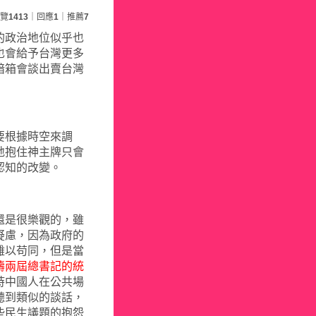
覽
1413
｜回應
1
｜推薦
7
的政治地位似乎也
也會給予台灣更多
暗箱會談出賣台灣
要根據時空來調
地抱住神主牌只會
認知的改變。
還是很樂觀的，雖
疑慮，因為政府的
難以苟同，但是當
濤兩屆總書記的統
時中國人在公共場
聽到類似的談話，
些民生議題的抱怨