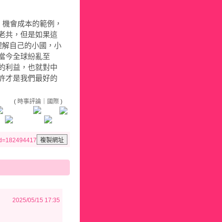
，機會成本的範例，
老共，但是如果這
理解自己的小國，小
當今全球紛亂至
的利益，也就對中
許才是我們最好的
(
時事評論
｜
國際
)
id=182494417
2025/05/15 17:35