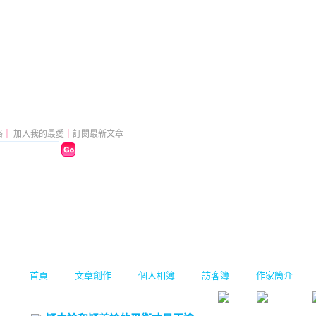
2 的部落格
（
新版
）
格
｜
加入我的最愛
｜
訂閱最新文章
首頁
文章創作
個人相簿
訪客簿
作家簡介