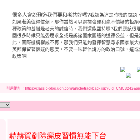
很多人會說難道我們要和老共好嗎?
我認為這是時機的問題
如果老美值得信賴，那你當然可以選擇強硬和毫不懷疑的拒絕
種政策的基礎是老美的誠信時，我們還能堅持嗎?我們應該很
國很多時候只能委屈求全或是訴諸國家團體的道德公益，但是
此，國際機構權威不再，那我們只能夠發揮智慧尋求國家最大
美都保留著懷疑的態度，不要一味輕信說方的政治口號，這或
政策吧!
引用網址：https://classic-blog.udn.com/article/trackback.jsp?uid=CMC3242&a
赫赫賀剷除癩皮習慣無能下台