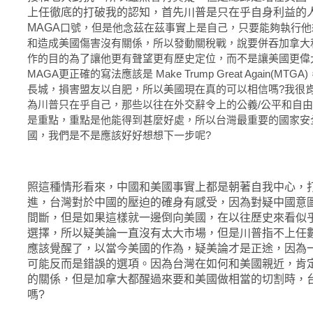
上任徹底的打破我的認知，首先川普是只在乎自身利益的
MAGA
口號，但是他念茲在茲事實上是自己，只要能夠執行他
和造成美國傷害沒有關係，所以發動關稅戰，說要併吞加拿大
作的目的為了讓他更有聲望更有歷史定位，而不是讓美國更偉
MAGA更正確的寫法應該是 Make Trump Great Again(MT
長城，損害盟友以自肥，所以美國現在真的可以相信嗎?我很
為川普只在乎自己，那些以往在外交辭令上的公義/公平和自
是重點，重點是他能得到甚麼好處，所以台灣最重要的國家安
國，我們是不是應該好好想想下一步呢?
照這種情形看來，中國和美國事實上都是朝著自我中心，
進，台灣對於中國的壓迫的確身有感受，因為對疑中國意
間斷，但是如果這樣就一邊倒向美國，在以往歷史來看似
選擇，所以疑美論一直沒有太大市場，但是川普指不上任
應該覺醒了，以當今美國的作為，疑美論才是正途，因為
可能反而是錯誤的選項。因為台灣在如何和美國親近，肯
的關係，但是加拿大都醒過來要和美國做相當的切割時，
嗎?