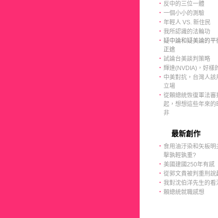
‧
反中的三位一體
‧
一個小小的測驗
‧
年輕人 VS. 新住民
‧
我所認識的法輪功
‧
疑中論和疑美論的平
正途
‧
試論台美談判策略
‧
輝達(NVDIA)，好樣的
‧
中美對抗，台灣人該
立場
‧
從賴總統恢復軍法審
起，想想這些年來的
非
最新創作
‧
食用油汙染和矢板明
擊孰輕孰重?
‧
美國建國250年有感
‧
從郭文貴被判重刑說
‧
我對沈伯洋先生的看
‧
賴總統就職感想