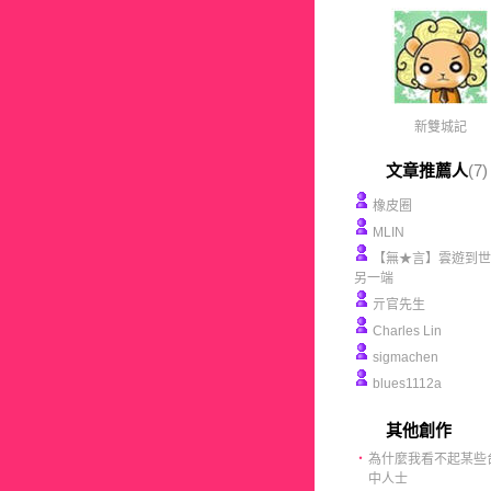
新雙城記
文章推薦人
(7)
橡皮圈
MLIN
【無★言】雲遊到世
另一端
亓官先生
Charles Lin
sigmachen
blues1112a
其他創作
‧
為什麼我看不起某些
中人士