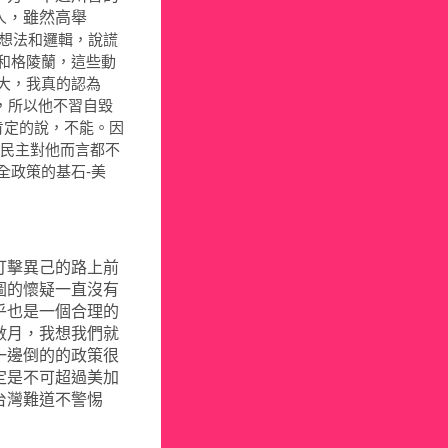
人，雖然高舉
想法和邏輯，說謊
和格陵蘭，這些動
大，我真的認為
GA)，所以他不習自毀
肯定的說，不能。因
由民主對他而言都不
全政策的基石-美
打擊異己的路上前
圖的懷疑一直沒有
乎也是一個合理的
數月，我想我們就
一邊倒的的政策很
定是不可超過美加
台灣難道不警惕