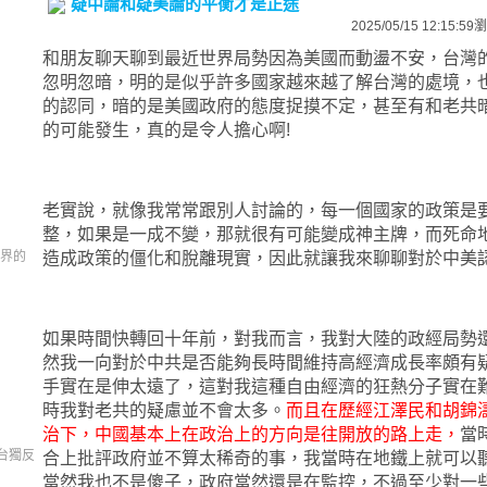
疑中論和疑美論的平衡才是正途
2025/05/15 12:15:59
瀏
和朋友聊天聊到最近世界局勢因為美國而動盪不安，台灣
忽明忽暗，明的是似乎許多國家越來越了解台灣的處境，
的認同，暗的是美國政府的態度捉摸不定，甚至有和老共
的可能發生，真的是令人擔心啊!
老實說，就像我常常跟別人討論的，每一個國家的政策是
整，如果是一成不變，那就很有可能變成神主牌，而死命
界的
造成政策的僵化和脫離現實，因此就讓我來聊聊對於中美
如果時間快轉回十年前，對我而言，我對大陸的政經局勢
然我一向對於中共是否能夠長時間維持高經濟成長率頗有
手實在是伸太遠了，這對我這種自由經濟的狂熱分子實在
時我對老共的疑慮並不會太多。
而且在歷經江澤民和胡錦
治下，中國基本上在政治上的方向是往開放的路上走，
當
台獨反
合上批評政府並不算太稀奇的事，我當時在地鐵上就可以
當然我也不是傻子，政府當然還是在監控，不過至少對一