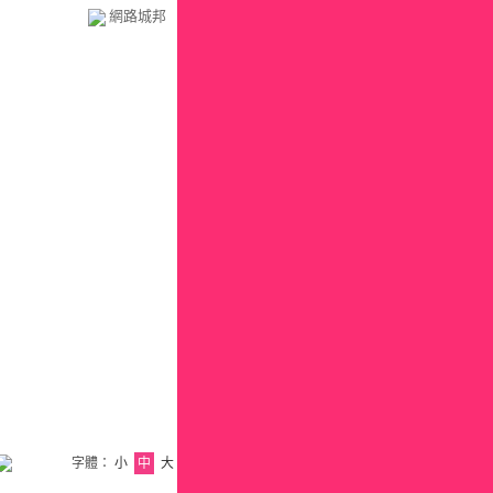
網路城邦
字體：
小
中
大