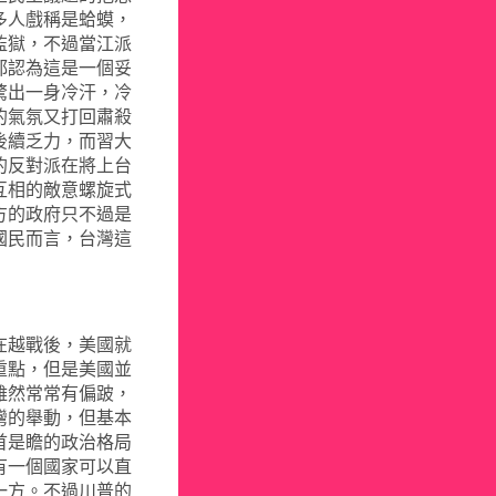
多人戲稱是蛤蟆，
監獄，不過當江派
都認為這是一個妥
驚出一身冷汗，冷
的氣氛又打回肅殺
後續乏力，而習大
的反對派在將上台
互相的敵意螺旋式
方的政府只不過是
國民而言，台灣這
在越戰後，美國就
重點，但是美國並
雖然常常有偏跛，
灣的舉動，但基本
首是瞻的政治格局
有一個國家可以直
一方。不過川普的