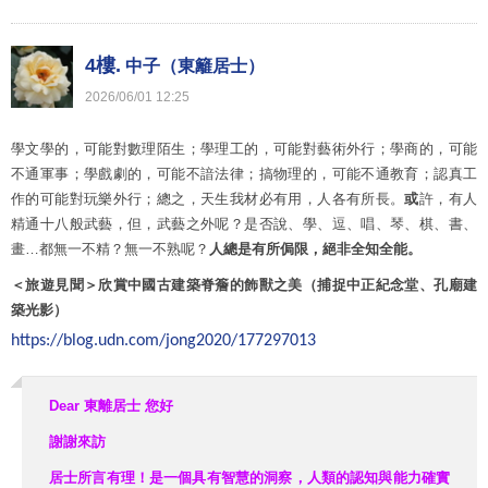
4樓.
中子（東籬居士）
2026
/
06
/
01
12
:
25
學文學的，可能對數理陌生；學理工的，可能對藝術外行；學商的，可能
不通軍事；學戲劇的，可能不諳法律；搞物理的，可能不通教育；認真工
作的可能對玩樂外行；總之，天生我材必有用，人各有所長。
或
許，有人
精通十八般武藝，但，武藝之外呢？是否說、學、逗、唱、琴、棋、書、
畫…都無一不精？無一不熟呢？
人總是有所侷限，絕非全知全能。
＜旅遊見聞＞欣賞中國古建築脊簷的飾獸之美（捕捉中正紀念堂、孔廟建
築光影）
https://blog.udn.com/jong2020/177297013
Dear 東離居士
您好
謝謝來訪
居士所言有理！是一個具有智慧的洞察，人類的認知與能力確實