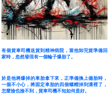
有個貨車司機送貨到精神病院，當他卸完貨準備回
家時，忽然發現有一個輪子爆胎了。
於是他將爆掉的車胎拿下來，正準備換上備胎時，
一個不小心，將固定車胎的四個螺帽掉到溝裡了，
怎麼撿也撿不到，貨車司機不知如何是好。