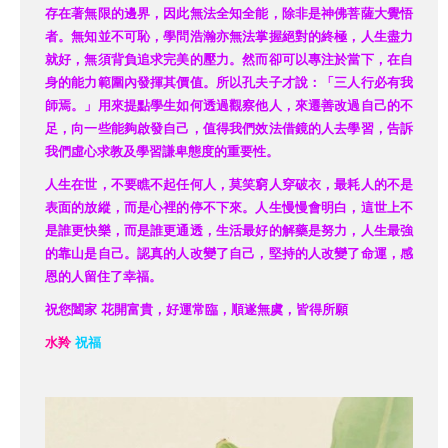
存在著無限的邊界，因此無法全知全能，除非是神佛菩薩大覺悟
者。無知並不可恥，學問浩瀚亦無法掌握絕對的終極，人生盡力
就好，無須背負追求完美的壓力。然而卻可以專注於當下，在自
身的能力範圍內發揮其價值。所以孔夫子才說：「三人行必有我
師焉。」用來提點學生如何透過觀察他人
，
來遷善改過自己的不
足，向一些能夠啟發自己，值得我們效法借鏡的人去學習，告訴
我們虛心求教及學習謙卑態度的重要性。
人生在世，不要瞧不起任何人，莫笑窮人穿破衣，最耗人的不是
表面的放縱，而是心裡的停不下來。人生慢慢會明白，這世上不
是誰更快樂，而是誰更通透，生活最好的解藥是努力，人生最強
的靠山是自己。認真的人改變了自己，堅持的人改變了命運，感
恩的人留住了幸福。
祝您闔家
花開富貴，好運常臨，順遂無虞，皆得所願
水羚
祝福