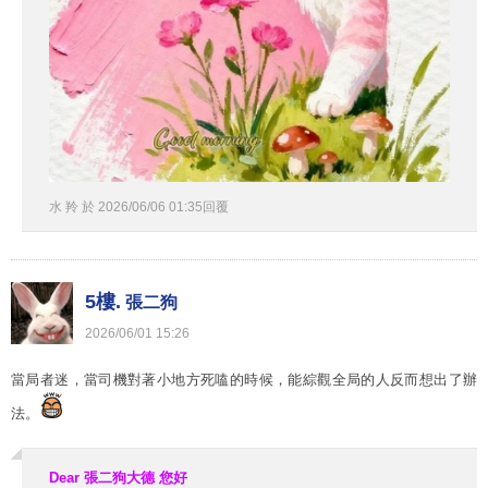
水 羚
於
2026
/
06
/
06
01
:
35
回覆
5樓.
張二狗
2026
/
06
/
01
15
:
26
當局者迷，當司機對著小地方死嗑的時候，能綜觀全局的人反而想出了辦
法。
Dear 張二狗大德
您好