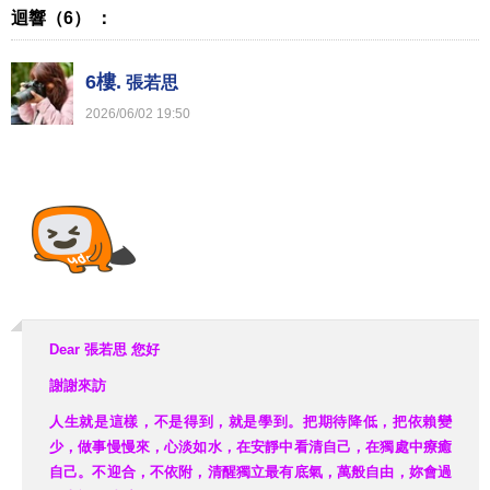
迴響（6） ：
6樓.
張若思
2026
/
06
/
02
19
:
50
Dear 張若思
您好
謝謝來訪
人生就是這樣，不是得到，就是學到。把期待降低，把依賴變
少，做事慢慢來，心淡如水，在安靜中看清自己，在獨處中療癒
自己。不迎合，不依附，清醒獨立最有底氣，萬般自由，妳會過