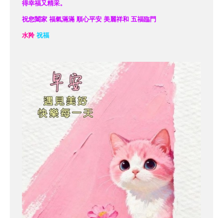
得幸福又精采。
祝您闔家 福氣滿滿 順心平安 美麗祥和 五福臨門
水羚
祝福