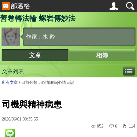
善卷轉法輪 螺岩傳妙法
作家：水 羚
文章
相簿
文章列表
所有文章
/
目前分類：心情隨筆|心情日記
司機與精神病患
2026
/
06
/
01
00:35:55
952
6
114