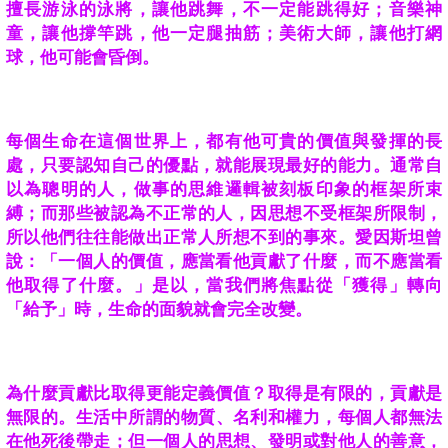
擅長游泳的泳將，讓他跳舞，不一定能跳得好；音樂神
童，讓他撐竿跳，他一定腿抽筋；美術大師，讓他打網
球，他可能會昏倒。
每個生命在這個世界上，都有他可貴的價值與發揮的長
處，只要認知自己的優點，就能展現最好的能力。通常自
以為聰明的人，做事的思維邏輯被刻板印象的框架所束
縛；而那些被認為不正常的人，因思想不受框架所限制，
所以他們往往能做出正常人所想不到的事來。愛因斯坦曾
說：「一個人的價值，應當看他貢獻了什麼，而不應當看
他取得了什麼。」是以，當我們將焦點從
「獲得」轉向
「給予」時
，生命的面貌就會完全改變。
為什麼貢獻比取得更能定義價值
？取得是有限的
，貢獻是
無限的。生活中所謂的物質
、
名利和權力
，每個人都無法
在他死後帶走
；但一個人的思想、發明或對他人的善意
，