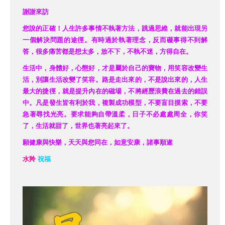
謝謝來訪
您說的正確！人生許多事情不執著方法，跳過思維，就能出現另
一個解決問題的途徑。有時過於執著理念，反而礙事得不到解
答，很多痛苦都是想太多，放不下，不執不迷，方得自在。
生活中，身體好，心態好，才是屬於自己的寶物，用笑容改變生
活，別讓生活改變了笑容。路是走出來的，不是說出來的，人生
最大的捷徑，就是提升內在的磁場，不將經歷浪費在過去的錯誤
中。凡是發生皆有利於我，複製成功模型，不要盲目摸索，不要
急著尋找光亮。要求能夠自帶溫柔，日子不必處處周全，你笑
了，生活就甜了
，世界也著亮起來了
。
願健康與快樂，天天與您同在，如意安康，諸事順遂
水羚
祝福