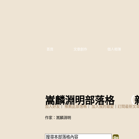
首頁
文章創作
個人相簿
嵩麟淵明部落格
（
加入好友
｜
推薦此部落格
｜
加入我的最愛
｜
訂閱最新文
作家：嵩麟淵明