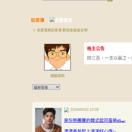
訪客簿
☆ 本部落格訪客簿 歡迎會員留言唷!
格主公告
詩三百，一言以蔽之，
嵩麟淵明
2026/05/22 15:59
來份熱騰騰的韓式起司蛋捲🧀🍳
濃濃香氣配上滿滿好心情✨