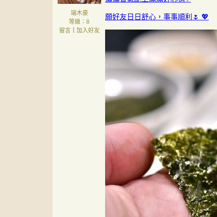
端木豪
願好友日日舒心，事事順利🌷 💖
等級：8
留言
｜
加入好友