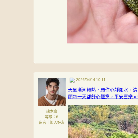
2026/04/14 10:11
天氣漸漸轉熱，願你心靜如水、清涼
願每一天都舒心愜意，平安喜樂☀️
端木豪
等級：8
留言
｜
加入好友