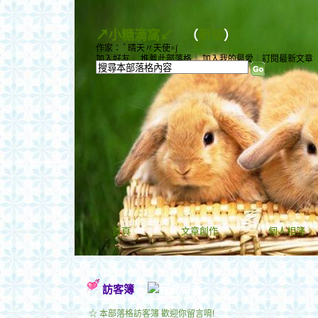
↗小糖滴窩↙
（
新版
）
作家： ﾟ晴天〃天使×∫
加入好友
｜
推薦此部落格
｜
加入我的最愛
｜
訂閱最新文章
首頁
文章創作
個人相簿
訪客簿
☆ 本部落格訪客簿 歡迎你留言唷!