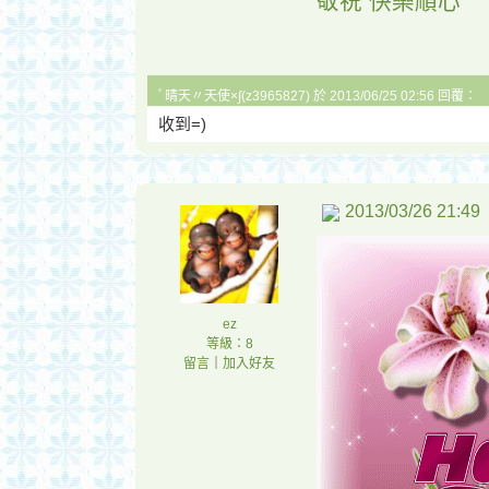
敬祝 快樂順心
ﾟ晴天〃天使×∫(z3965827) 於 2013/06/25 02:56 回覆：
收到=)
2013/03/26 21:49
ez
等級：8
留言
｜
加入好友