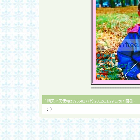
童稚的純真
禪坐的樂趣
願 您在未來的日子裡
如孩童般心澄、靈靜
來自ez的祝福
ﾟ晴天〃天使×∫(z3965827) 於 2012/11/29 17:07 回覆：
：）