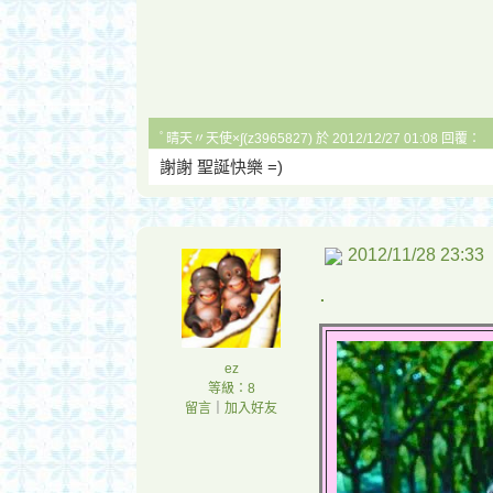
ﾟ晴天〃天使×∫(z3965827) 於 2012/12/27 01:08 回覆：
謝謝 聖誕快樂 =)
2012/11/28 23:33
.
ez
等級：8
留言
｜
加入好友