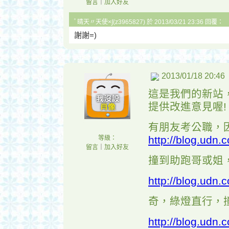
留言
｜
加入好友
ﾟ晴天〃天使×∫(z3965827) 於 2013/03/21 23:36 回覆：
謝謝=)
2013/01/18 20:46
這是我們的新站
提供改進意見喔!
有朋友考公職，
http://blog.udn
等級：
留言
｜
加入好友
撞到助跑哥或姐
http://blog.udn
奇，綠燈直行，
http://blog.udn