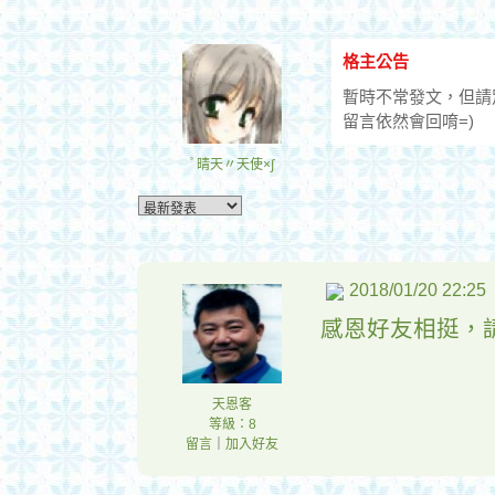
格主公告
暫時不常發文，但請
留言依然會回唷=)
ﾟ晴天〃天使×∫
2018/01/20 22:25
感恩好友相挺，
天恩客
等級：8
留言
｜
加入好友