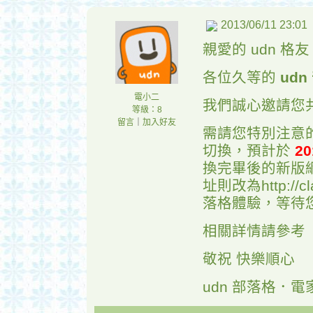
2013/06/11 23:01
親愛的 udn 格
各位久等的
ud
電小二
我們誠心邀請您共
等級：8
留言
｜
加入好友
需請您特別注意的
切換，預計於
20
換完畢後的新版網址將
址則改為http://c
落格體驗，等待
相關詳情請參考
敬祝 快樂順心
udn 部落格．電