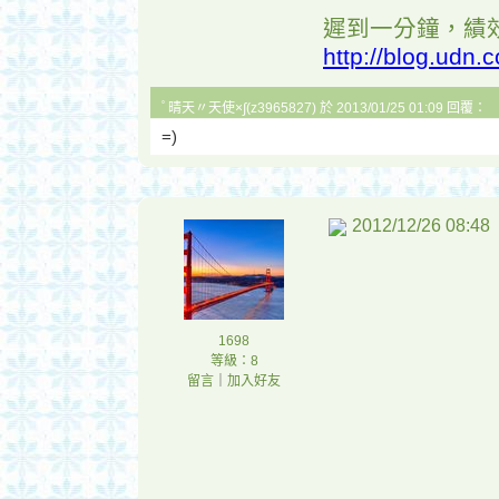
遲到一分鐘，績
http://blog.udn
ﾟ晴天〃天使×∫(z3965827) 於 2013/01/25 01:09 回覆：
=)
2012/12/26 08:48
1698
等級：8
留言
｜
加入好友