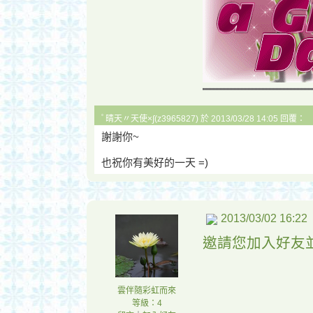
ﾟ晴天〃天使×∫(z3965827) 於 2013/03/28 14:05 回覆：
謝謝你~
也祝你有美好的一天 =)
2013/03/02 16:22
邀請您加入好友
雲伴隨彩虹而來
等級：4