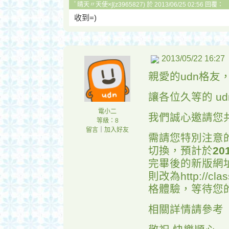
ﾟ晴天〃天使×∫(z3965827) 於 2013/06/25 02:56 回覆：
收到=)
2013/05/22 16:27
親愛的udn格友
讓各位久等的 u
電小二
我們誠心邀請您
等級：8
留言
｜
加入好友
需請您特別注意的
切換，預計於
20
完畢後的新版網址將改
則改為http://cl
格體驗，等待您
相關詳情請參考