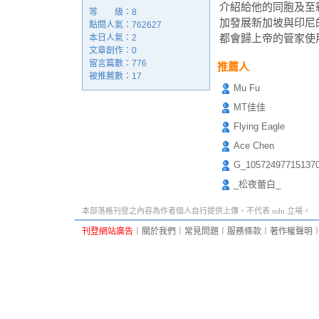
介紹給他的同胞及至親好
等 級：8
加發展新加坡與印尼的
點閱人氣：762627
都會歸上帝的管家使用
本日人氣：2
文章創作：0
留言篇數：776
推薦人
被推薦數：
17
Mu Fu
MT佳佳
Flying Eagle
Ace Chen
G_10572497715137
_松夜蕾白_
本部落格刊登之內容為作者個人自行提供上傳，不代表 udn 立場。
刊登網站廣告
︱
關於我們
︱
常見問題
︱
服務條款
︱
著作權聲明