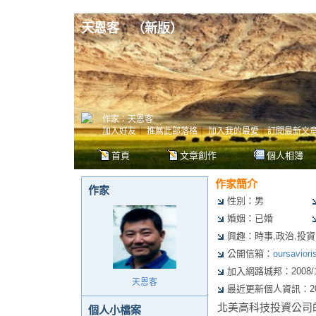
天恩客
（
新版
）
作家：天恩客
加入好友
｜
推薦此部落格
｜
加入我的最愛
｜
訂閱最新文
首頁
文章創作
個人相簿
作家簡介
作家
性別：男
婚姻：已婚
興趣：時事,政治,投資
公開信箱：
oursavior
加入網路城邦：2008/11/
天恩客
最近更新個人資訊：2014/
北美高科技投資公司的
個人小檔案