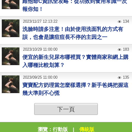
維他命C資訊全攻略：從功效到食用常識一次
報你知！
2023
/
11
/
27
12:13:22
134
洗臉時請多注意！由於使用洗面乳的方式有
誤，也會是讓痘痘長不停的主因之一
2023
/
10
/
29
11:00:00
183
便宜的新生兒尿布哪裡買？實體商家和網上購
入哪種比較划算？
2023
/
09
/
25
11:00:00
135
寶寶配方奶理當怎麼樣選擇？新手爸媽把握這
幾大準則不心慌
下一頁
瀏覽：
行動版
|
傳統版