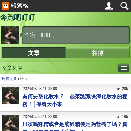
奔跑吧叮叮
作家：叮叮丁丁
文章
相簿
文章列表
所有文章
(159)
2024
/
06
/
25
11:00:00
205
為何要塗化妝水？一起來認識保濕化妝水的秘
密！│保養大小事
2024
/
05
/
25
11:00:00
165
只須喝雞精或者是滴雞精便足夠營養了嗎？實