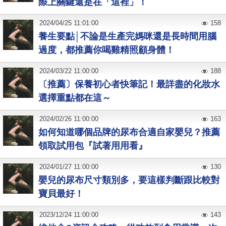
際上關鍵還是在「這裡」！
2024
/
04
/
25
11:01:00
158
養生要點│不論是生產完媽咪還是長時間用腦
過度，都推薦你喝雞精照顧身體！
2024
/
03
/
22
11:00:00
188
〔推薦〕保養初心者快筆記！最詳盡的化妝水
選擇重點都在這～
2024
/
02
/
26
11:00:00
163
如何知道哪個品牌的尿布合適自家嬰兒？推薦
領取試用包『試著用用看』
2024
/
01
/
27
11:00:00
130
嬰兒的尿布尺寸類別多，要這樣判斷跟比較對
寶貝最好！
2023
/
12
/
24
11:00:00
143