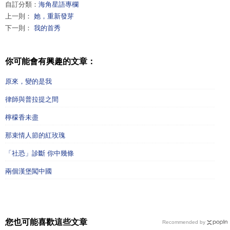
自訂分類：
海角星語專欄
上一則：
她，重新發芽
下一則：
我的首秀
你可能會有興趣的文章：
原來，變的是我
律師與普拉提之間
檸檬香未盡
那束情人節的紅玫瑰
「社恐」診斷 你中幾條
兩個漢堡闖中國
您也可能喜歡這些文章
Recommended by