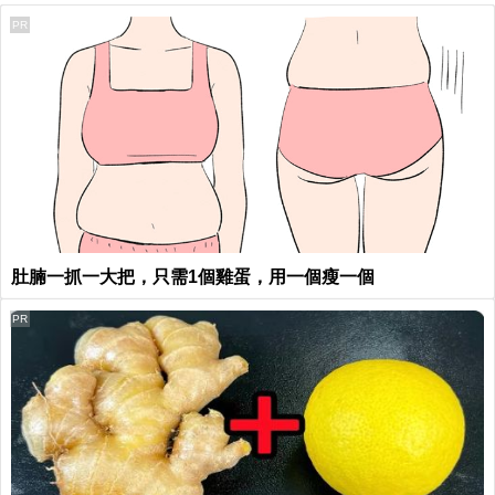
PR
肚腩一抓一大把，只需1個雞蛋，用一個瘦一個
PR