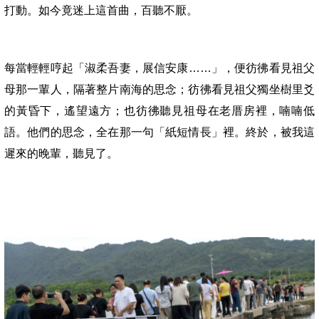
打動。如今竟迷上這首曲，百聽不厭。
每當輕輕哼起「淑柔吾妻，展信安康……」，
便彷彿看見祖父
母那一輩人，隔著整片南海的思念；彷彿看見祖父獨坐樹里爻
的黃昏下，
遙望
遠方
；也彷彿聽見祖母在老厝房裡，喃喃低
語。
他們的思念，全在那一句「紙短情長」裡。終於，被我這
遲來的晚輩，聽見了。