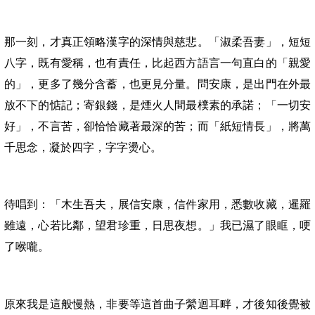
那一刻，才真正領略漢字的深情與慈悲。「淑柔吾妻」，短短
八字，既有愛稱，也有責任，比起西方語言一句直白的「親愛
的」，更多了幾分含蓄，也更見分量。問安康，是出門在外最
放不下的惦記；寄銀錢，是煙火人間最樸素的承諾；「一切安
好」，不言苦，卻恰恰藏著最深的苦；而「紙短情長」，將萬
千思念，凝於四字，字字燙心。
待唱到：「木生吾夫，展信安康，信件家用，悉數收藏，暹羅
雖遠，心若比鄰，望君珍重，日思夜想。」我已濕了眼眶，哽
了喉嚨。
原來我是這般慢熱，非要等這首曲子縈迴耳畔，才後知後覺被