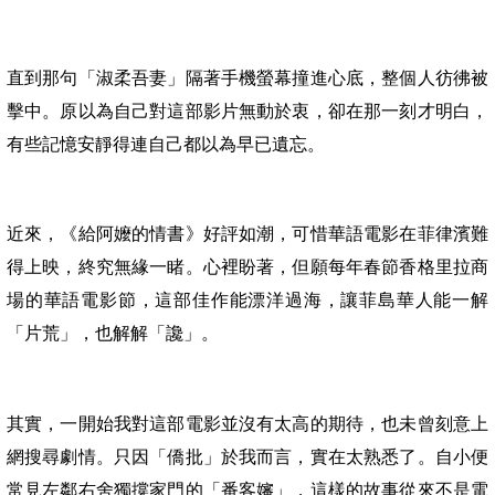
直到那句「淑柔吾妻」隔著手機螢幕撞進心底，整個人彷彿被
擊中。原以為自己對這部影片無動於衷，卻在那一刻才明白，
有些記憶安靜得連自己都以為早已遺忘。
近來，《給阿嬤的情書》好評如潮，可惜華語電影在菲律濱難
得上映，終究無緣一睹。心裡盼著，但願每年春節香格里拉商
場的華語電影節，這部佳作能漂洋過海，讓菲島華人能一解
「片荒」，也
解解「讒」
。
其實，一開始我對這部電影並沒有太高的期待，也未曾刻意上
網搜尋劇情。只因「僑批」於我而言，實在太熟悉了。自小便
常見左鄰右舍獨撐家門的「番客嬸」，這樣的故事從來不是電