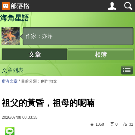
海角星語
作家：亦萍
文章
相簿
文章列表
所有文章
/
目前分類：創作|散文
祖父的黃昏，祖母的呢喃
2026
/
07
/
08
08:33:35
1058
0
31