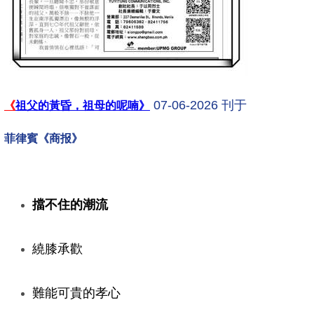
07-06-2026 刊于
《
祖父的黃昏，祖母的呢喃
》
菲律賓
《商报》
擋不住的潮流
繞膝承歡
難能可貴的孝心