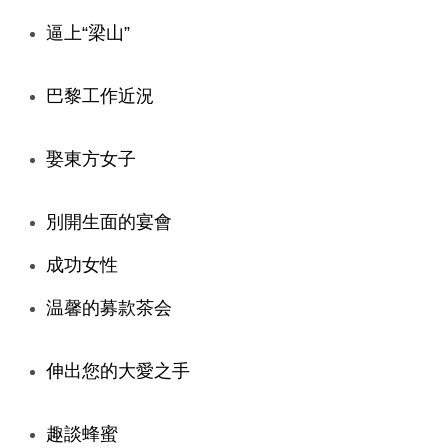
逼上“梁山”
巴黎工作近況
娶東方女子
別開生面的宴會
成功女性
温馨的募款茶会
伸出您的大愛之手
趣談蜂蜜