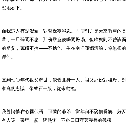
默地吞下。
而我這人有點潔癖，對背叛零容忍。即便對方是素來敬重的長
輩，一旦聽聞不忠，那份敬意便瞬間坍塌。但唯獨對不曾謀面
的祖父，萬般不捨——不捨他一生在南洋孤獨漂泊，像無根的
浮萍。
直到七〇年代
祖父
辭世，依舊孤身一人。祖父那份對祖母、對
家庭的忠誠，像磐石一般，從未動搖。
我曾悄悄在心裡低語：可憐的爺爺，當年何不娶個番婆，好歹
有人暖一盞燈、煮一碗熱粥，不必日日守著漫長的孤獨。