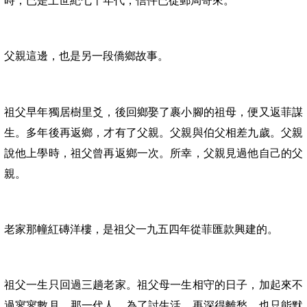
時，已是上世紀七十年代，信件已從郵局寄來。
父親這邊，也是另一段僑鄉故事。
祖父早年獨居樹里爻，後回鄉娶了裹小腳的祖母，便又返菲謀
生。多年後再返鄉，才有了父親。父親與伯父相差九歲。父親
說他上學時，祖父曾再返鄉一次。所幸，父親見過他自己的父
親。
老家那幢紅磚洋樓，是祖父一九五四年從菲匯款興建的。
祖父一生只回過三趟老家。祖父母一生相守的日子，加起來不
過寥寥數月。
那一代人，為了討生活，再深得離愁，也只能默