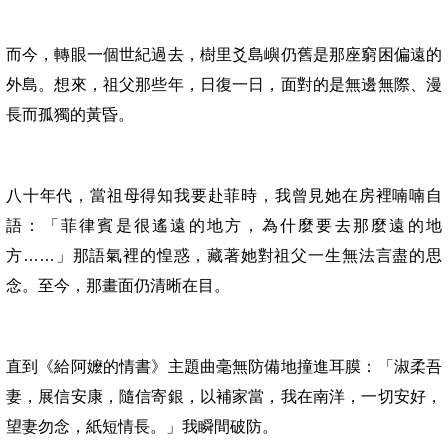
而今，轉眼一個世紀過去，樹里爻島嶼仍舊是那座窮困偏遠的
外島。想來，祖父那些年，日復一日，面對的是無邊無際、漫
長而孤獨的黃昏。
八十年代，當祖母得知我要赴菲時，我曾見她在房裡喃喃自
語：「菲律賓是很遙遠的地方，為什麼要去那麼遠的地
方……」那語氣裡的惶惑，藏著她對祖父一生無法言盡的思
念。至今，那畫面仍清晰在目。
直到《給阿嬤的情書》主題曲毫無防備地撞進耳膜：「淑柔吾
妻，展信安康，隨信寄銀，以補家當，我在南洋，一切安好，
望妻勿念，紙短情長。」我瞬間破防。