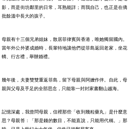
影，而是街坊鄰里的日常，耳熟能詳；而我自己，也正是在僑
批餘溫中長大的孩子。
母親有十三個兄弟姐妹，散居菲律賓與香港，唯她獨留國內。
當年外公外婆成婚時，長輩特地讓他們從菲島返回老家，坐花
轎、行古禮，舉辦婚禮。
幾年後，夫妻雙雙重返菲島，留下母親與阿嬤作伴。自此，母
親與父母及手足的全部思念，只能靠一封封家書翻山
越
海。
記憶深處，我曾問母親，信裡那些「收到幾粒藥丸」是什麼意
思？母親答：「那是錢的數目，不能直說，只能用代稱。」那