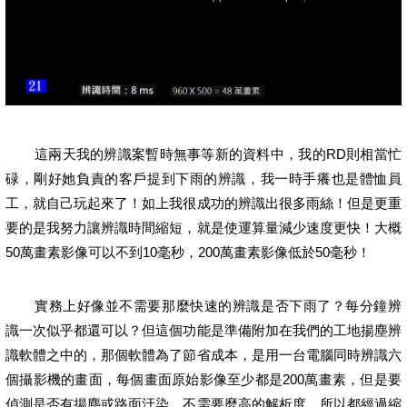
這兩天我的辨識案暫時無事等新的資料中，我的
RD
則相當忙
碌，剛好她負責的客戶提到下雨的辨識，我一時手癢也是體恤員
工，就自己玩起來了！如上我很成功的辨識出很多雨絲！但是更重
要的是我努力讓辨識時間縮短，就是使運算量減少速度更快！大概
50
萬畫素影像可以不到
10
毫秒，
200
萬畫素影像低於
50
毫秒！
實務上好像並不需要那麼快速的辨識是否下雨了？每分鐘辨
識一次似乎都還可以？但這個功能是準備附加在我們的工地揚塵辨
識軟體之中的，那個軟體為了節省成本，是用一台電腦同時辨識六
個攝影機的畫面，每個畫面原始影像至少都是
200
萬畫素，但是要
偵測是否有揚塵或路面汙染，不需要麼高的解析度，所以都經過縮