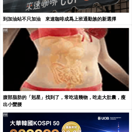
到加油站不只加油 來速咖啡成爲上班通勤族的新選擇
PR
腹部脂肪的「剋星」找到了，常吃這幾物，吃走大肚囊，瘦
出小蠻腰
PR