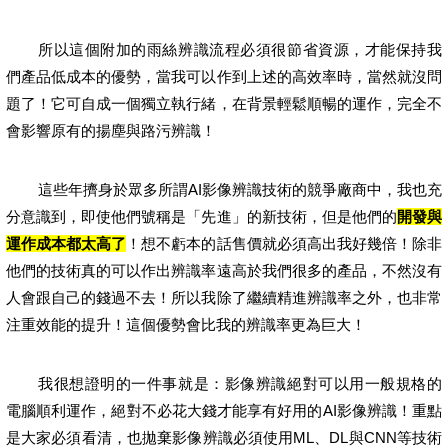
所以這個附加的雨絲辨識流程必須很節省資源，才能保持我
們產品低成本的優勢，當我可以作到上述的高效率時，當然就沒問
題了！它可自成一個獨立執行緒，在背景輕鬆順暢的運作，完全不
會影響原有的揚塵與路污辨識！
這些年擠身於眾多所謂
AI
影像辨識技術的競爭廠商中，我也充
分意識到，即使他們號稱是「先進」的新技術，但是他們的
開發與
運作成本都太高了
！想不虧本的話售價就必須高出我好幾倍！除非
他們的技術真的可以作出辨識率遠高於我們很多的產品，不然沒有
人會跟自己的錢過不去！所以我除了繼續精進辨識率之外，也非常
注重效能的提升！這個優勢會比我的辨識率更為巨大！
我很想證明的一件事就是：影像辨識絕對可以用一般規格的
電腦順利運作，絕對不必花大錢才能享有好用的
AI
影像辨識！重點
是大家必須看清，也拋棄影像辨識必須使用
ML
、
DL
與
CNN
等技術