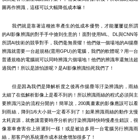
圖再作辨識，這樣可以大幅降低成本嘛！
我們就是靠著這種效率產生的低成本優勢，才能屢屢從所謂
的
AI
影像辨識的對手手中搶到生意的！面對使用
ML
、
DL
與
CNN
等
所謂
AI
技術的競爭對手，我們毫無畏懼！他們做一個場地的
AI
揚塵
辨識就需要一台超規格
(
需用
GPU)
的電腦，我們的軟體呢？用一台
普通規格的電腦就可以同時辨識六個場地！他們的辨識率還無法超
過我們！所以是誰怕誰呢？是
AI
影像辨識怕死我們了！
但是因為我們是降解析度之後再作揚塵等汙染辨識的，雨絲
太細了在低解析影像上是看不到的！所以辨識雨絲的程式必須與主
要辨識污染的流程分開的！簡單說，
200
萬畫素的影像應該可以看
到雨絲，降到
1/6
大小就一定看不到了！如果辨識雨絲的動作太慢
太耗資源，就會讓需要時序分析的汙染辨識時快時慢產生錯誤，很
像塞車會害你上班遲到一樣！或是被迫多用一台電腦另行辨識雨
絲，那客戶的系統運作成本就會增加很多了！