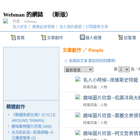
Webman 的網誌
（
新版
）
作家：Webman
加入好友
｜
推薦此部落格
｜
加入我的最愛
｜
訂閱最新文章
首頁
文章創作
個人相簿
訪客簿
文章創作
／
People
☆ 本網誌文章 歡迎你的回應唷!
第
頁／共
名人小時候─席維斯史特龍
時事評論
｜
人物
趣味圖片欣賞─佀廣洋與大
時事評論
｜
人物
精選創作
‧
《騎鐵馬遊台灣》(CYCLE
趣味圖片欣賞─鄭麗文表情
AROUND TAIWAN)
時事評論
｜
人物
‧
趣味動物圖片欣賞 (466)
‧
台北趴趴走─街頭掃瞄─0
趣味圖片欣賞─柯文哲表情
元購遮陽傘 (3)