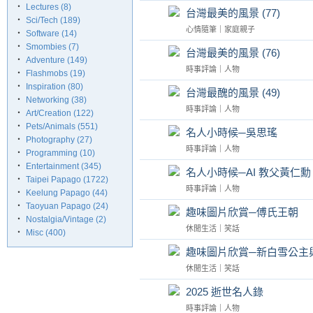
‧
Lectures (8)
台灣最美的風景 (77)
‧
Sci/Tech (189)
心情隨筆
｜
家庭親子
‧
Software (14)
‧
Smombies (7)
台灣最美的風景 (76)
‧
Adventure (149)
時事評論
｜
人物
‧
Flashmobs (19)
‧
Inspiration (80)
台灣最醜的風景 (49)
‧
Networking (38)
時事評論
｜
人物
‧
Art/Creation (122)
‧
Pets/Animals (551)
名人小時候─吳思瑤
‧
Photography (27)
時事評論
｜
人物
‧
Programming (10)
‧
Entertainment (345)
名人小時候─AI 教父黃仁勳
‧
Taipei Papago (1722)
時事評論
｜
人物
‧
Keelung Papago (44)
‧
Taoyuan Papago (24)
趣味圖片欣賞─傅氏王朝
‧
Nostalgia/Vintage (2)
休閒生活
｜
笑話
‧
Misc (400)
趣味圖片欣賞─新白雪公主
休閒生活
｜
笑話
2025 逝世名人錄
時事評論
｜
人物