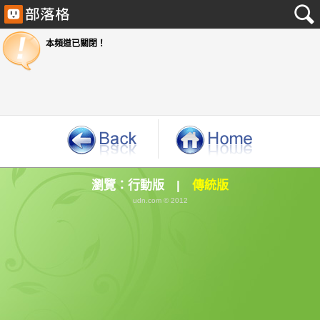
本頻道已關閉！
瀏覽：
行動版
|
傳統版
udn.com © 2012