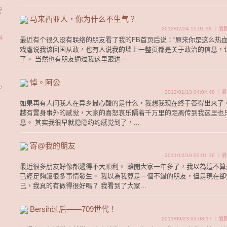
案
马来西亚人，你为什么不生气？
2012/02/24 15:01:38 ｜
4
最近有个很久没有联络的朋友看了我的FB首页后说：“原来你是这么热血
戏虐说我该回国从政，也有人说我的墙上一整页都是关于政治的信息，
了。 当然也有朋友通过我这里跟进一...
悼。阿公
2012/01/13 04:04:48 
如果再有人问我人在异乡最心酸的是什么，我想我现在终于答得出来了。
越有置身事外的感觉，大家的喜怒哀乐隔着千万里的距离传到我这里也
息。 其实我很早就隐隐约约感觉到了，...
寄@我的朋友
2011/12/19 00:01:36 
最近很多朋友好像都過得不大順利。 離開大家一年多了，我以為這不算
已經足夠讓很多事情發生。 我以為我算是一個不錯的朋友，但是現在卻
己，我真的有做得很好嗎？ 我看到了大家...
Bersih过后——709世代！
2011/09/23 03:03:17 ｜