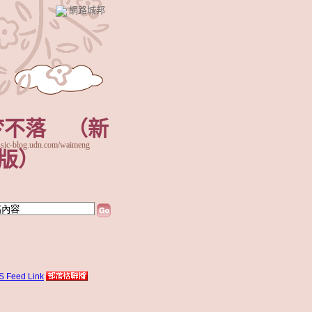
網路城邦
e梦不落
（
新
ic-blog.udn.com/waimeng
版
）