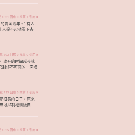
瀏覽 1851 回應 0 推薦 1 引用 0
的爱国青年。” 有人
让人提不起劲看下去
｜瀏覽 892 回應 0 推薦 0 引用 0
 离开的时间越长就
只剩轻不可闻的一声叹
｜瀏覽 735 回應 0 推薦 1 引用 0
是很長的日子，原來
無可抑制地懷疑自
瀏覽 1025 回應 0 推薦 1 引用 0