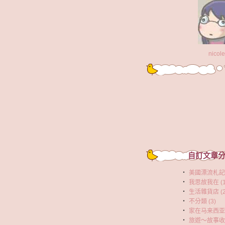
nicol
自訂文章
‧
美國漂流札記 (
‧
我思故我在 (1
‧
生活雜貨店 (2
‧
不分類 (3)
‧
家在马来西亚 (
‧
旅遊～故事收集