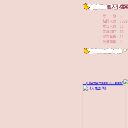
個人小檔
等 級：6
點閱人氣：7029
本日人氣：26
文章創作：65
留言篇數：11
被推薦數：
0
http://www.youmaker.com/