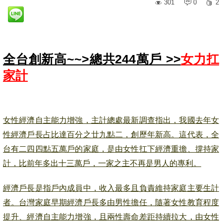
301
0
2
全台創新高~~>總共244萬戶 >>
女力扛
家計
女性經濟自主能力增強，主計總處最新調查指出，我國去年女
性經濟戶長占比達百分之廿九點二，創歷年新高。這代表，全
台有二四四點五萬戶的家庭，是由女性扛下經濟重擔、撐持家
計，比前年多出十三萬戶，一家之主不再是男人的專利。
經濟戶長是指戶內成員中，收入最多且負責維持家庭主要生計
者。台灣家庭早期經濟戶長多由男性擔任，隨著女性教育程度
提升、經濟自主能力增強，且兩性壽命差距持續拉大，由女性