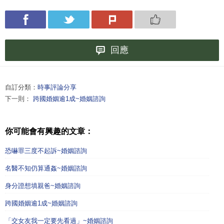
回應
自訂分類：
時事評論分享
下一則：
跨國婚姻逾1成~婚姻諮詢
你可能會有興趣的文章：
恐嚇罪三度不起訴~婚姻諮詢
名醫不知仍算通姦~婚姻諮詢
身分證想填親爸~婚姻諮詢
跨國婚姻逾1成~婚姻諮詢
「交女友我一定要先看過」~婚姻諮詢