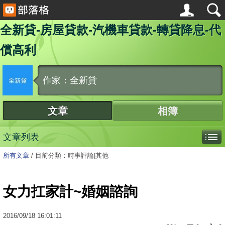
全新貸-房屋貸款-汽機車貸款-轉貸降息-代
償高利
作家：全新貸
文章
相簿
文章列表
所有文章
/
目前分類：時事評論|其他
女力扛家計~婚姻諮詢
2016
/
09
/
18
16:01:11