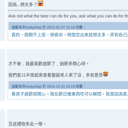
因為...想太多？
Ask not what the beer can do for you, ask what you can do for th
溫暖海洋(vickychia) 於 2015-01-07 15:18 回覆：
真的，假期不上班，勞碌命，時間空出來就想太多，弄到自己
才不會﹐我最喜歡過節了﹐過節多開心呀。
我們家J1半夜起來查看聖誕老人來了沒﹐多有意思
溫暖海洋(vickychia) 於 2014-12-31 14:19 回覆：
看孩子過節就開心。我在節日做東西吃可以解悶，就是因為家
互送禮物多此一舉，