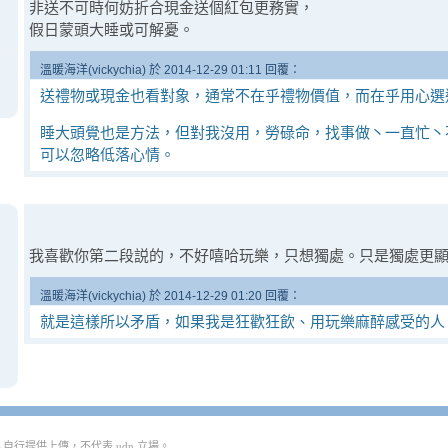
非送不可時何妨折合現金送個紅包更務實，
假日蒙頭大睡或可解憂。
溫暖海洋(vickychia) 於 2014-12-29 01:11 回覆：
送禮物或現金也看對象，通常不在乎禮物價值，而在乎用心選
睡大頭覺也是方法，但對我沒用，勞碌命，找事做丶一直忙丶
可以忽略低落心情。
我喜歡你第二段説的，不好嘻哈玩樂，只想獨處。只是獨處更
溫暖海洋(vickychia) 於 2014-12-29 01:20 回覆：
就是這樣所以矛盾，如果我是狂歡狂飲、用玩樂麻醉感受的人
行提供上傳，不代表 udn 立場。