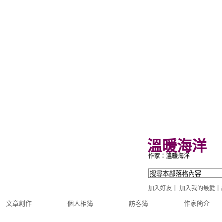
溫暖海洋
作家：溫暖海洋
加入好友
｜
加入我的最愛
｜
文章創作
個人相簿
訪客簿
作家簡介