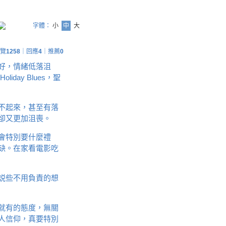
字體：
小
中
大
覽
1258
｜回應
4
｜推薦
0
好，情緒低落沮
ay Blues，聖
不起來，甚至有落
卻又更加沮喪。
會特別要什麼禮
缺。在家看電影吃
説些不用負責的想
就有的態度，無關
人信仰，真要特別