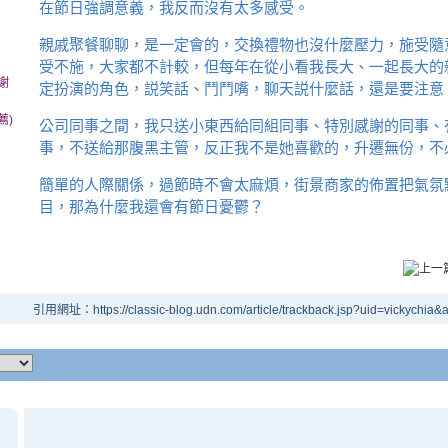
在節日強調意義，我反而沒有太多感受。
親戚聚餐聊聊，是一定會的，交換禮物也沒什麼壓力，施受隨
受不施，大家都不計較，但每年在從小看我長大、一起長大的
謝
定扮演的角色，説笑話、鬥鬥嘴，聊天説什麼話，還是要注意
薦)
公司同事之間，我只送小東西給同組同事、特別感謝的同事、
事，不送給那腹黑主管，反正我不是她喜歡的，升遷無份，不
簡單的人際關係，過節時不會太麻煩，街景商家的佈置把氣氛
目，那為什麼我還會有節日憂鬱？
引用網址：https://classic-blog.udn.com/article/trackback.jsp?uid=vickychia