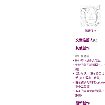
溫暖海洋
文章推薦人
(0)
其他創作
‧
節日憂鬱症
‧
矽谷華人虎媽之我見
‧
生根的蘭花(謝謝電小二
薦)
‧
當時年紀小-童年糗事拉
手 (謝謝電小二看牌)
‧
看著孩子背影的父親 (
電小二賞識)
‧
爸爸的兩岸情(感謝電小
推薦)
最新創作