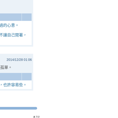
過的心意。
不讓自己閒著，
2014/12/28 01:06
顯孤單。
，也許容易些。
▲top