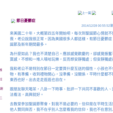
節日憂鬱症
2014/12/28 00:55:52
瀏
來美國二十年，大概第四五年開始吧，每次到聖誕節心情就不
喪，老公說我很正常，因為美國很多人都這樣，有節日憂鬱症 Holid
誕節及新年期間最多。
為什麼如此？我也不清楚自己。應該感覺歡慶的，卻感覺振奮
寞感，不想和一堆人嘻哈玩樂，反而想安靜獨處；但安靜獨處
我和老公不是特別在節日一定要買什麼互送的個性，小孩也不
推
物，有準備，收到禮物開心，沒準備，沒關係，平時什麼都不
東西也好，出去走走逛逛也自在。
拉
跟朋友聊天喝茶，八卦一下時事、批評一下共同不喜歡的人、
多謝
法看法，高興就好。
二
去教堂參加聖誕節聚會，對我不是必要的，信仰是在平時生活
他人贊同與否，我不在乎別人怎麼看我的信仰，我也不在意別