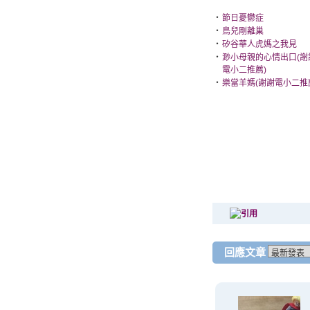
‧
節日憂鬱症
‧
鳥兒剛離巢
‧
矽谷華人虎媽之我見
‧
渺小母親的心情出口(謝
電小二推薦)
‧
樂當羊媽(謝謝電小二推
回應文章