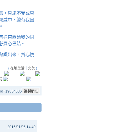
意，只施不受或只
親戚中，總有我固
。
有送東西給我的同
必費心巴結。
點綴出來，賞心悅
(
在地生活
｜
北美
)
&aid=19854636
2015/01/06 14:40