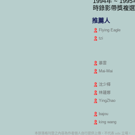
1994年 ~ 19
時錄影帶獎複選。
推薦人
Flying Eagle
tzi
慕雲
Mai-Mai
沈少樺
林蓮娜
YingZhao
bajou
king wang
本部落格刊登之內容為作者個人自行提供上傳，不代表 udn 立場。