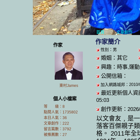
首頁
文章創作
作家簡介
作家
性別：男
婚姻：其它
興趣：時事,運動,
公開信箱：
加入網路城邦：2010/05/
東村James
最近更新個人資訊：2
個人小檔案
05:03
等 級：8
創作更新：2026/01
點閱人氣：1735802
以文會友﹐是一
本日人氣：36
文章創作：222
落客百傑親子類
留言篇數：3792
格。 2011
被推薦數：
27