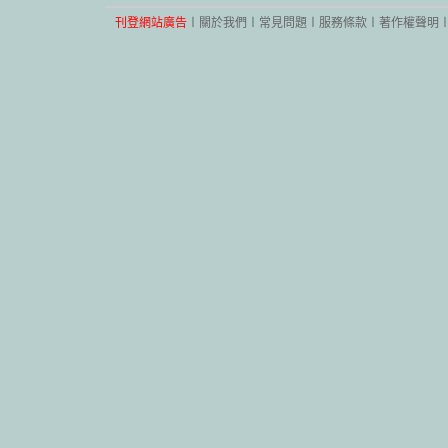
刊登網站廣告
︱
關於我們
︱
常見問題
︱
服務條款
︱
著作權聲明