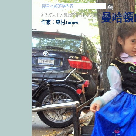
曼哈頓
加入好友
｜
推薦此部落格
｜
加入我的最愛
｜
訂閱最新文章
作家：東村James