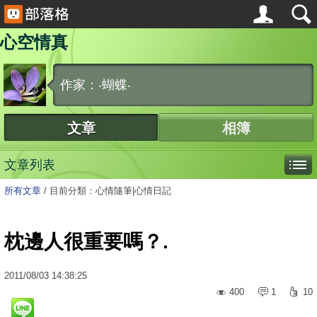
心空情真
作家：‧蝴蝶‧
文章
相簿
文章列表
所有文章
/
目前分類：心情隨筆|心情日記
枕邊人很重要嗎？.
2011
/
08
/
03
14:38:25
400
1
10