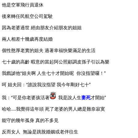
他是空軍飛行員退休
後來轉任民航空公司駕駛
因為老婆過世 經由朋友介紹朋友的姐姐
兩人相差十幾歲再度結婚
個性憨厚老實的姐夫 過著幸福快樂滿足的生活
七十歲的高齡 暇意的當起阿公照顧調皮孫子引以為樂
我戲謔他“姐夫啊 人生七十才開始呢 你沒指望囉！”
呵 姐夫回：“誰說我沒指望 我今年剛好七十”
我：“可是你老婆孩活著
我是說人生
妻死
才開始”
哈哈....我覺得這年頭 死了老婆的男人總是難奈寂寞
能守的幾年孤身 真的不多見
反而女人 無論是跳脫婚姻或老伴往生