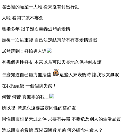
嘴巴裡的願望一大堆 從來沒有付出行動
人啦 看開了就不妄念
離婚多年 談了幾次轟轟烈烈的愛情
最後一次結束後 自己決定結束所有有關愛情遊戲
居然落到：好怕男人追
有幾個男性好友 本來以為可以天長地久保持純友誼
怎麼知道自己媚力無法擋
這些人來表態時 讓我欲哭無淚
在我拒絕後 一個個搞失蹤！
何苦 何苦 真無辜的我....
所以哩 乾脆永遠要設定同性的當好友
同性朋友也是天涯之伴 只要有共識 不要危及別人的生活品質
造成朋友的負擔 五湖四海皆兄弟 何必纏念枕邊人？