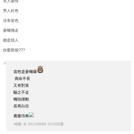
女人愛情
男人好色
沒有姿色
蒼蠅飛走
都是煩人
你愛那個???
當然是蒼蠅囉
壽命不長
又有對策
驅之不走
蠅拍揮動
若再白目
農藥侍奉
‧蝴蝶‧
於
2011
/
08
/
08
10
:
02
回覆