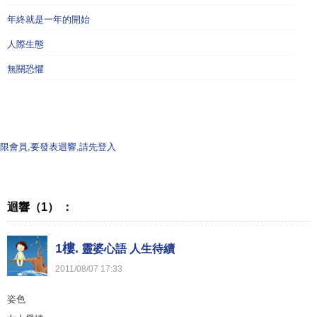
年終就是一年的開始
人際生態
無關恐懼
限會員,要發表迴響,請先登入
迴響（1） ：
1樓.
靈婆心語 人生待續
2011
/
08
/
07
17
:
33
姿色