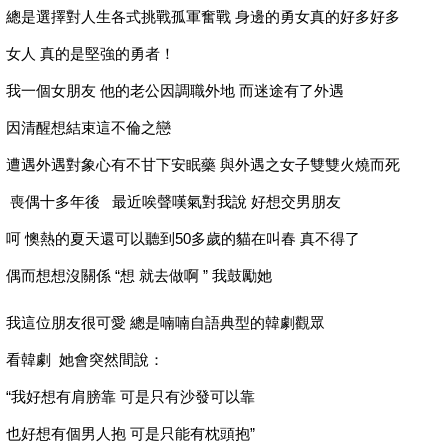
總是選擇對人生各式挑戰孤軍奮戰 身邊的勇女真的好多好多
女人 真的是堅強的勇者！
我一個女朋友 他的老公因調職外地 而迷途有了外遇
因清醒想結束這不倫之戀
遭遇外遇對象心有不甘下安眠藥 與外遇之女子雙雙火燒而死
喪偶十多年後 最近唉聲嘆氣對我說 好想交男朋友
呵 懊熱的夏天還可以聽到50多歲的貓在叫春 真不得了
偶而想想沒關係 “想 就去做啊 ” 我鼓勵她
我這位朋友很可愛 總是喃喃自語典型的韓劇觀眾
看韓劇 她會突然間說：
“我好想有肩膀靠 可是只有沙發可以靠
也好想有個男人抱 可是只能有枕頭抱”