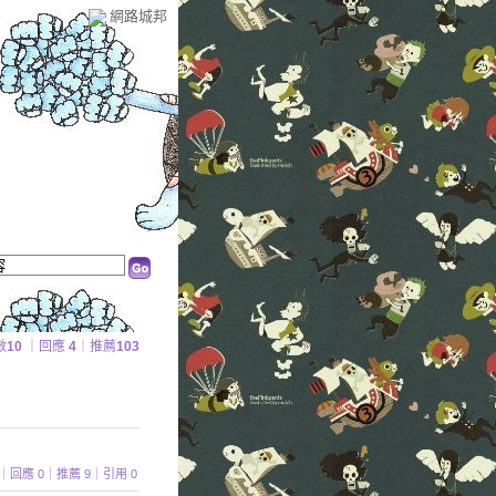
網路城邦
數
10
｜回應
4
｜推薦
103
 673｜回應 0｜推薦 9｜引用 0