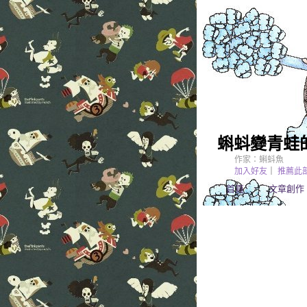
蝌蚪變青蛙的
作家：蝌蚪魚
加入好友
｜
推薦此
首頁
文章創作