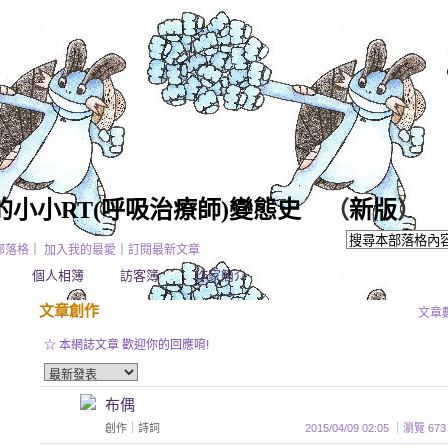
小小RT(呼吸治療師)變態史
（
新版
）
部落格
｜
加入我的最愛
｜
訂閱最新文章
個人相簿
訪客簿
作家簡介
文章創作
文章
☆ 本網誌文章 歡迎你的回應唷!
布偶
創作
｜
詩詞
2015/04/09 02:05 ｜瀏覽