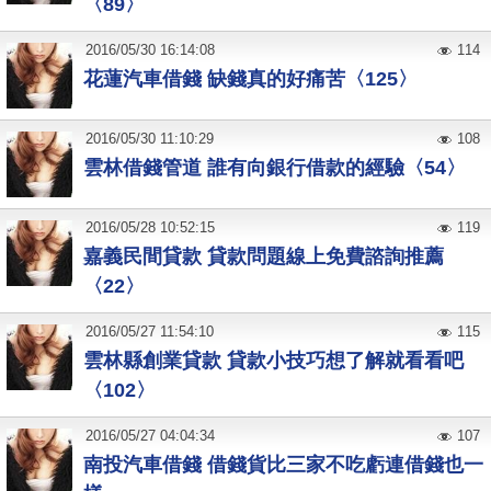
〈89〉
2016
/
05
/
30
16:14:08
114
花蓮汽車借錢 缺錢真的好痛苦〈125〉
2016
/
05
/
30
11:10:29
108
雲林借錢管道 誰有向銀行借款的經驗〈54〉
2016
/
05
/
28
10:52:15
119
嘉義民間貸款 貸款問題線上免費諮詢推薦
〈22〉
2016
/
05
/
27
11:54:10
115
雲林縣創業貸款 貸款小技巧想了解就看看吧
〈102〉
2016
/
05
/
27
04:04:34
107
南投汽車借錢 借錢貨比三家不吃虧連借錢也一