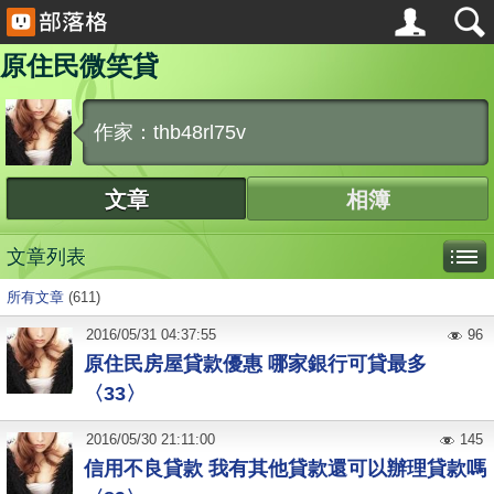
原住民微笑貸
作家：thb48rl75v
文章
相簿
文章列表
所有文章
(611)
2016
/
05
/
31
04:37:55
96
原住民房屋貸款優惠 哪家銀行可貸最多
〈33〉
2016
/
05
/
30
21:11:00
145
信用不良貸款 我有其他貸款還可以辦理貸款嗎