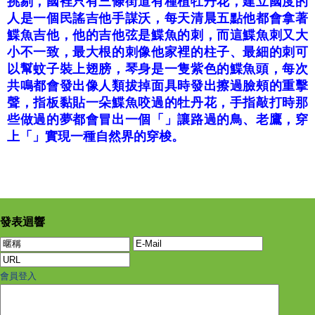
挑剔，國裡只有三條街道有種植牡丹花，建立國度的
人是一個民謠吉他手謀沃，每天清晨五點他都會拿著
鰈魚吉他，他的吉他弦是鰈魚的刺，而這鰈魚刺又大
小不一致，最大根的刺像他家裡的柱子、最細的刺可
以幫蚊子裝上翅膀，琴身是一隻紫色的鰈魚頭，每次
共鳴都會發出像人類拔掉面具時發出擦過臉頰的重擊
聲，指板黏貼一朵鰈魚咬過的牡丹花，手指敲打時那
些做過的夢都會冒出一個「」讓路過的鳥、老鷹，穿
上「」實現一種自然界的穿梭。
發表迴響
會員登入