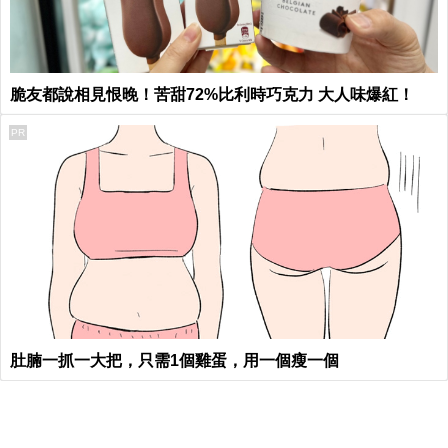
脆友都說相見恨晚！苦甜72%比利時巧克力 大人味爆紅！
PR
肚腩一抓一大把，只需1個雞蛋，用一個瘦一個