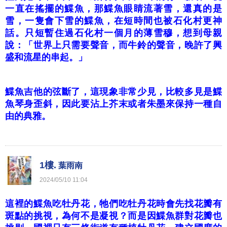
一直在搖擺的鰈魚，那鰈魚眼睛流著雪，還真的是
雪，一隻會下雪的鰈魚，在短時間也被石化村更神
話。只短暫住過石化村一個月的薄雪穆，想到母親
說：「世界上只需要聲音，而牛鈴的聲音，晚許了興
盛和流星的串起。」
鰈魚吉他的弦斷了，這現象非常少見，比較多見是鰈
魚琴身歪斜，因此要沾上芥末或者朱墨來保持一種自
由的典雅。
1樓.
葉雨南
2024
/
05
/
10
11
:
04
這裡的鰈魚吃牡丹花，牠們吃牡丹花時會先找花瓣有
斑點的挑視，為何不是凝視？而是因鰈魚群對花瓣也