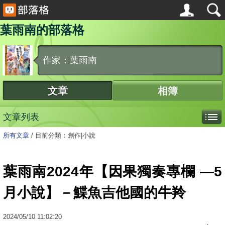
葉雨南的部落格
作家：葉雨南
文章
相簿
文章列表
所有文章
/
目前分類：創作|小說
葉雨南2024年【因果獨奏專欄 —5
月小說】－鰈魚吉他國的牛羚
2024
/
05
/
10
11:02:20