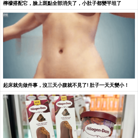
檸檬搭配它，臉上斑點全部消失了，小肚子都變平坦了
PR
起床就先做件事，沒三天小腹就不見了! 肚子一天天變小！
PR