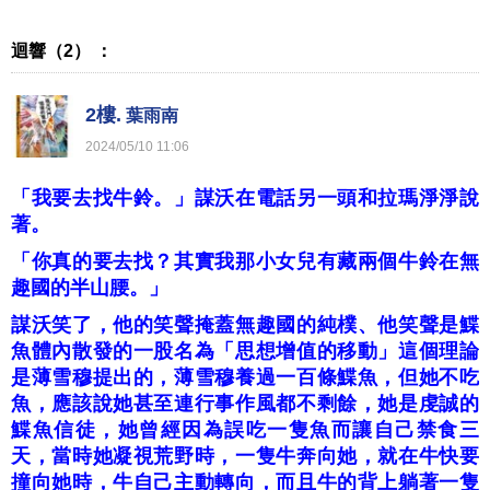
迴響（2） ：
2樓.
葉雨南
2024
/
05
/
10
11
:
06
「我要去找牛鈴。」謀沃在電話另一頭和拉瑪淨淨說
著。
「你真的要去找？其實我那小女兒有藏兩個牛鈴在無
趣國的半山腰。」
謀沃笑了，他的笑聲掩蓋無趣國的純樸、他笑聲是鰈
魚體內散發的一股名為「思想增值的移動」這個理論
是薄雪穆提出的，薄雪穆養過一百條鰈魚，但她不吃
魚，應該說她甚至連行事作風都不剩餘，她是虔誠的
鰈魚信徒，她曾經因為誤吃一隻魚而讓自己禁食三
天，當時她凝視荒野時，一隻牛奔向她，就在牛快要
撞向她時，牛自己主動轉向，而且牛的背上躺著一隻