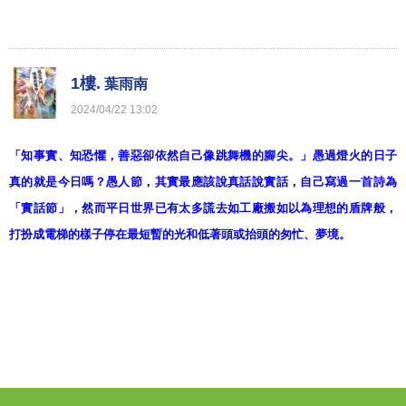
1樓.
葉雨南
2024
/
04
/
22
13
:
02
「知事實、知恐懼，善惡卻依然自己像跳舞機的腳尖。」愚過燈火的日子
真的就是今日嗎？愚人節，其實最應該說真話說實話，自己寫過一首詩為
「實話節」，然而平日世界已有太多謊去如工廠搬如以為理想的盾牌般，
打扮成電梯的樣子停在最短暫的光和低著頭或抬頭的匆忙、夢境。