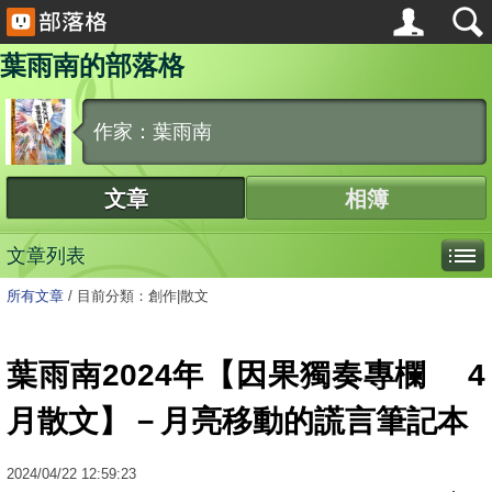
葉雨南的部落格
作家：葉雨南
文章
相簿
文章列表
所有文章
/
目前分類：創作|散文
葉雨南2024年【因果獨奏專欄 4
月散文】－月亮移動的謊言筆記本
2024
/
04
/
22
12:59:23