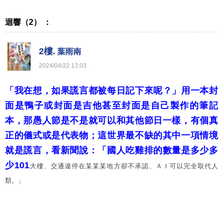
迴響（2） ：
2樓.
葉雨南
2024
/
04
/
22
13
:
03
「我在想，如果謊言都被每日記下來呢？」用一本封
面是鴨子或封面是吉他甚至封面是自己製作的筆記
本，那愚人節是不是就可以和其他節日一樣，有個真
正的儀式或是代表物；這世界最不缺的其中一項情境
就是謊言，看新聞說：「國人吃雞排的數量是多少多
少
101
大樓、交通違停在某某某地方卻不承認、ＡＩ可以完全取代人
類。」