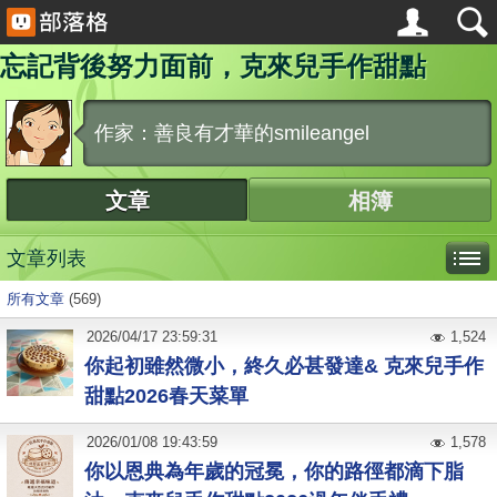
忘記背後努力面前，克來兒手作甜點
作家：善良有才華的smileangel
文章
相簿
文章列表
所有文章
(569)
2026
/
04
/
17
23:59:31
1,524
你起初雖然微小，終久必甚發達& 克來兒手作
甜點2026春天菜單
2026
/
01
/
08
19:43:59
1,578
你以恩典為年歲的冠冕，你的路徑都滴下脂