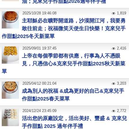
油；克來兒手作甜點2026過年伴手禮
2025
/
10
/
28
19:46:08
1,819
主耶穌必在曠野開道路，沙漠開江河，我要勇
敢往前走；祝福微笑天使生日快樂！克來兒手
作甜點2025冬天新菜單
2025
/
09
/
01
19:37:45
2,416
上帝在每個季節都有供應，行事為人不憑眼
見，只憑信心&克來兒手作甜點2025秋天新菜
單
2025
/
04
/
12
00:21:04
3,203
成為別人的祝福 &成為更好的自己&克來兒手
作甜點2025春天菜單
2024
/
12
/
24
23:45:09
2,772
活出您的原廠設定，活出美好、豐盛 & 克來兒
手作甜點 2025 過年伴手禮