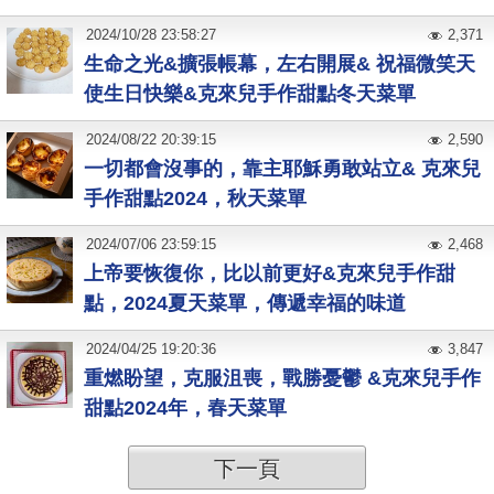
2024
/
10
/
28
23:58:27
2,371
生命之光&擴張帳幕，左右開展& 祝福微笑天
使生日快樂&克來兒手作甜點冬天菜單
2024
/
08
/
22
20:39:15
2,590
一切都會沒事的，靠主耶穌勇敢站立& 克來兒
手作甜點2024，秋天菜單
2024
/
07
/
06
23:59:15
2,468
上帝要恢復你，比以前更好&克來兒手作甜
點，2024夏天菜單，傳遞幸福的味道
2024
/
04
/
25
19:20:36
3,847
重燃盼望，克服沮喪，戰勝憂鬱 &克來兒手作
甜點2024年，春天菜單
下一頁