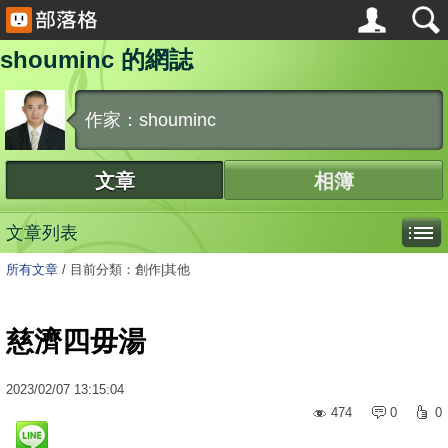
shouminc 的網誌
作家：shouminc
文章
相簿
文章列表
所有文章
/
目前分類：創作|其他
慈濟四毋湯
2023
/
02
/
07
13:15:04
474
0
0