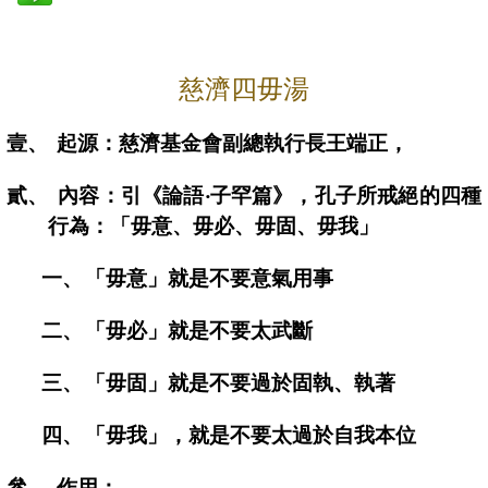
慈
濟
四
毋
湯
壹、
起源：慈濟基金會副總執行長王端正，
貳、
內容：引《論語‧子罕篇》，孔子所戒絕的四種
行為：「毋意、毋必、毋固、毋我」
一、
「毋意」就是不要意氣用事
二、
「毋必」就是不要太武斷
三、
「毋固」就是不要過於固執、執著
四、
「毋我」，就是不要太過於自我本位
參、
作用：