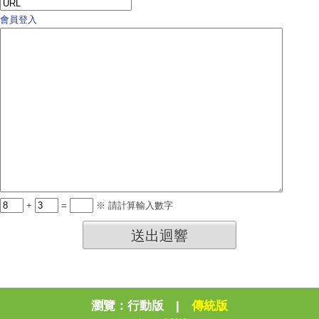
會員登入
+
=
※ 請計算輸入數字
送出迴響
瀏覽：
行動版
|
傳統版