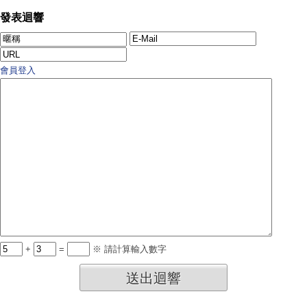
發表迴響
會員登入
+
=
※ 請計算輸入數字
送出迴響