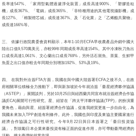
長率達
547%
、「家用型氣體過濾淨化裝置」成長高達
900%
、「塑膠造粒
機」成長
367%
、「電鍋」成長
365%
、「非特種用途的其他電視攝影機」成
長
127%
、「棉製燈芯絨」成長達
367%
、及「石化業」之「乙烯酯共聚物」
成長達
166%
等。
三、
依據行政院農委會資料顯示，本年
1-10
月
ECFA
早收農產品外銷中國大
陸出口值
9,570
萬美元，亦較
99
年同期成長率高達
154%
。其中冷凍秋刀魚出
口成長高達
1,061%
、文心蘭出口成長
769%
，另外活石斑魚、茶葉、生鮮甲
魚蛋之出口值亦較去年同期分別增加
192%
、
53%
及
19%
。
四、
在我對外洽簽
FTA
方面，我國在與中國大陸簽署
ECFA
之後不久，在政
府相關單位積極全力推動下，即與新加坡於今年就洽簽「臺星經濟夥伴協議
（
ASTEP
）」展開談判，另於
10
月
25
日與紐西蘭共同宣布就洽簽經濟合作協
議
(ECA)
展開可行性研究。星、紐皆在「跨太平洋夥伴協議
(TPP)
」的扮演重
要角色，藉由與星、紐簽署經濟合作協議，促進我經貿更進一步自由化，為
我國未來加入
TPP
創造有利條件。此外，我國也與印度及東協主要國家進行
經濟合作協議之可行性研究。今年
9
月
22
日與日本簽署之「臺日投資協
議」，對鼓勵日本企業來臺投資有極正面的促進作用，亦可帶動臺灣經濟的
活動，擴大臺灣的就業市場。