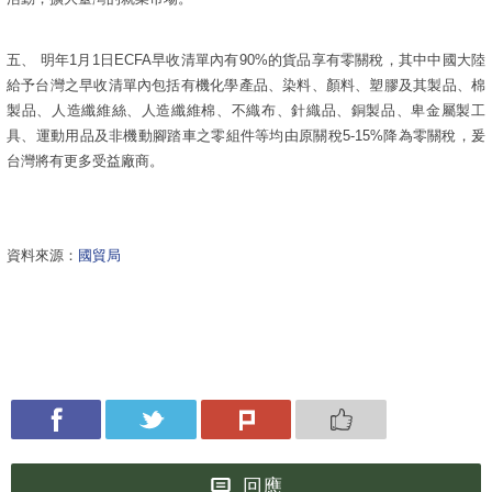
五、
明年
1
月
1
日
ECFA
早收清單內有
90%
的貨品享有零關稅，其中中國大陸
給予台灣之早收清單內包括有機化學產品、染料、顏料、塑膠及其製品、棉
製品、人造纖維絲、人造纖維棉、不織布、針織品、銅製品、卑金屬製工
具、運動用品及非機動腳踏車之零組件等均由原關稅
5-15%
降為零關稅，爰
台灣將有更多受益廠商。
資料來源：
國貿局
回應