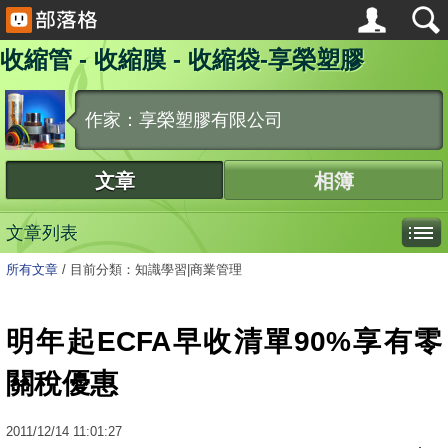
收縮管 - 收縮膜 - 收縮袋-享榮塑膠
作家：享榮塑膠有限公司
文章
相簿
文章列表
所有文章
/
目前分類：知識學習|商業管理
明年起ECFA早收清單90%享有零
關稅優惠
2011
/
12
/
14
11:01:27