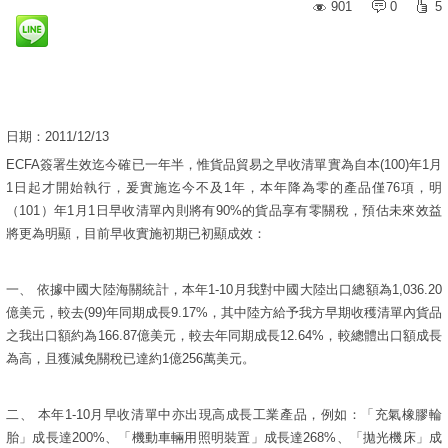
901
0
5
日期：2011/12/13
ECFA
簽署生效迄今確已一年半，惟貨品貿易之早收清單實為自本
(100)
年
1
月
1
日起才開始執行，爰實施迄今不及
1
年，本年降為零的產品僅
76
項，明
（
101
）年
1
月
1
日早收清單內則將有
90%
的貨品享有零關稅，預估未來效益
將更為明顯，目前早收實施初期已初顯成效：
一、
依據中國大陸海關統計，本年
1-10
月我對中國大陸出口總額為
1,036.20
億美元，較去
(99)
年同期成長
9.17%
，其中陸方給予我方早期收穫清單內貨品
之我出口額約為
166.87
億美元，較去年同期成長
12.64%
，較總體出口額成長
為高，且獲減免關稅已達約
1
億
256
萬美元。
二、
本年
1-10
月早收清單中亦出現高成長工業產品，例如：「充氣橡膠輪
胎」成長達
200%
、「機動車輛用照明裝置」成長達
268%
、「拋光機床」成